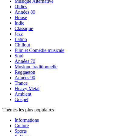
Musique Alternative
Oldies
Années 80
House
Indie
Classique
Jazz
Latino
Chillout
Film et Comédie musicale
Soul
Années 70
Musique traditionnelle
Reggaeton
Années 90
Trance
Heavy Metal
Ambient
Gospel
Thèmes les plus populaires
Informations
Culture
Sports