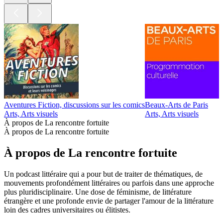
Aventures Fiction, discussions sur les comics
Beaux-Arts de Paris
D
Arts, Arts visuels
Arts, Arts visuels
A
À propos de La rencontre fortuite
À propos de La rencontre fortuite
À propos de La rencontre fortuite
Un podcast littéraire qui a pour but de traiter de thématiques, de
mouvements profondément littéraires ou parfois dans une approche
plus pluridisciplinaire. Une dose de féminisme, de littérature
étrangère et une profonde envie de partager l'amour de la littérature
loin des cadres universitaires ou élitistes.
Site web du podcast