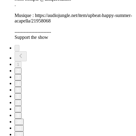
.
Musique : https://audiojungle.net/item/upbeat-happy-summer-
acapella/21958068
------------------------
Support the show
1
2
3
4
5
6
7
8
9
10
11
12