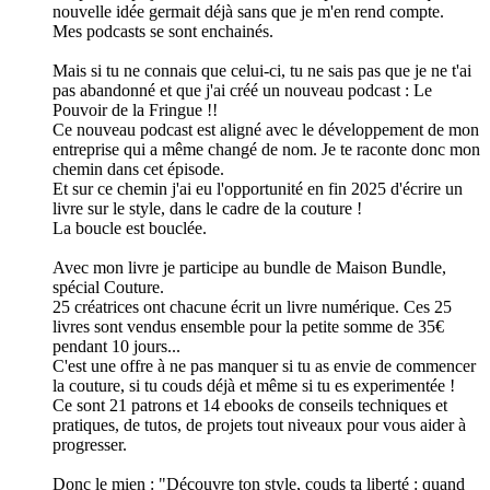
nouvelle idée germait déjà sans que je m'en rend compte.
Mes podcasts se sont enchainés.
Mais si tu ne connais que celui-ci, tu ne sais pas que je ne t'ai
pas abandonné et que j'ai créé un nouveau podcast : Le
Pouvoir de la Fringue !!
Ce nouveau podcast est aligné avec le développement de mon
entreprise qui a même changé de nom. Je te raconte donc mon
chemin dans cet épisode.
Et sur ce chemin j'ai eu l'opportunité en fin 2025 d'écrire un
livre sur le style, dans le cadre de la couture !
La boucle est bouclée.
Avec mon livre je participe au bundle de Maison Bundle,
spécial Couture.
25 créatrices ont chacune écrit un livre numérique. Ces 25
livres sont vendus ensemble pour la petite somme de 35€
pendant 10 jours...
C'est une offre à ne pas manquer si tu as envie de commencer
la couture, si tu couds déjà et même si tu es experimentée !
Ce sont 21 patrons et 14 ebooks de conseils techniques et
pratiques, de tutos, de projets tout niveaux pour vous aider à
progresser.
Donc le mien : "Découvre ton style, couds ta liberté : quand