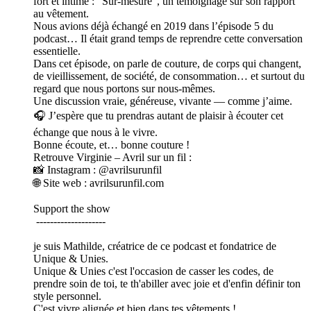
fort et intime : “Sur-mesure”, un témoignage sur son rapport
au vêtement.
Nous avions déjà échangé en 2019 dans l’épisode 5 du
podcast… Il était grand temps de reprendre cette conversation
essentielle.
Dans cet épisode, on parle de couture, de corps qui changent,
de vieillissement, de société, de consommation… et surtout du
regard que nous portons sur nous-mêmes.
Une discussion vraie, généreuse, vivante — comme j’aime.
🎧 J’espère que tu prendras autant de plaisir à écouter cet
échange que nous à le vivre.
Bonne écoute, et… bonne couture !
Retrouve Virginie – Avril sur un fil :
📸 Instagram : @avrilsurunfil
🌐 Site web : avrilsurunfil.com
Support the show
--------------------
je suis Mathilde, créatrice de ce podcast et fondatrice de
Unique & Unies.
Unique & Unies c'est l'occasion de casser les codes, de
prendre soin de toi, te th'abiller avec joie et d'enfin définir ton
style personnel.
C'est vivre alignée et bien dans tes vêtements !