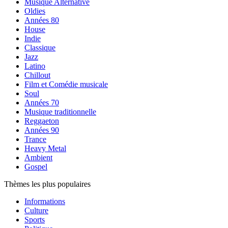
Musique Alternative
Oldies
Années 80
House
Indie
Classique
Jazz
Latino
Chillout
Film et Comédie musicale
Soul
Années 70
Musique traditionnelle
Reggaeton
Années 90
Trance
Heavy Metal
Ambient
Gospel
Thèmes les plus populaires
Informations
Culture
Sports