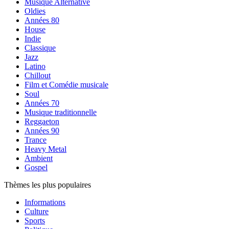
Musique Alternative
Oldies
Années 80
House
Indie
Classique
Jazz
Latino
Chillout
Film et Comédie musicale
Soul
Années 70
Musique traditionnelle
Reggaeton
Années 90
Trance
Heavy Metal
Ambient
Gospel
Thèmes les plus populaires
Informations
Culture
Sports