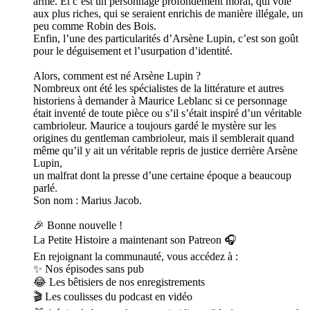
arme. Et c’est un personnage profondément moral, qui vole
aux plus riches, qui se seraient enrichis de manière illégale, un
peu comme Robin des Bois.
Enfin, l’une des particularités d’Arsène Lupin, c’est son goût
pour le déguisement et l’usurpation d’identité.
Alors, comment est né Arsène Lupin ?
Nombreux ont été les spécialistes de la littérature et autres
historiens à demander à Maurice Leblanc si ce personnage
était inventé de toute pièce ou s’il s’était inspiré d’un véritable
cambrioleur. Maurice a toujours gardé le mystère sur les
origines du gentleman cambrioleur, mais il semblerait quand
même qu’il y ait un véritable repris de justice derrière Arsène
Lupin,
un malfrat dont la presse d’une certaine époque a beaucoup
parlé.
Son nom : Marius Jacob.
🎉 Bonne nouvelle !
La Petite Histoire a maintenant son Patreon 🎧
En rejoignant la communauté, vous accédez à :
✨ Nos épisodes sans pub
😂 Les bêtisiers de nos enregistrements
🎬 Les coulisses du podcast en vidéo