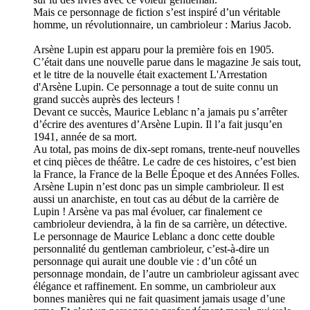
Mais ce personnage de fiction s’est inspiré d’un véritable
homme, un révolutionnaire, un cambrioleur : Marius Jacob.
Arsène Lupin est apparu pour la première fois en 1905.
C’était dans une nouvelle parue dans le magazine Je sais tout,
et le titre de la nouvelle était exactement L'Arrestation
d'Arsène Lupin. Ce personnage a tout de suite connu un
grand succès auprès des lecteurs !
Devant ce succès, Maurice Leblanc n’a jamais pu s’arrêter
d’écrire des aventures d’Arsène Lupin. Il l’a fait jusqu’en
1941, année de sa mort.
Au total, pas moins de dix-sept romans, trente-neuf nouvelles
et cinq pièces de théâtre. Le cadre de ces histoires, c’est bien
la France, la France de la Belle Époque et des Années Folles.
Arsène Lupin n’est donc pas un simple cambrioleur. Il est
aussi un anarchiste, en tout cas au début de la carrière de
Lupin ! Arsène va pas mal évoluer, car finalement ce
cambrioleur deviendra, à la fin de sa carrière, un détective.
Le personnage de Maurice Leblanc a donc cette double
personnalité du gentleman cambrioleur, c’est-à-dire un
personnage qui aurait une double vie : d’un côté un
personnage mondain, de l’autre un cambrioleur agissant avec
élégance et raffinement. En somme, un cambrioleur aux
bonnes manières qui ne fait quasiment jamais usage d’une