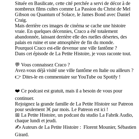
Située en Basilicate, cette cité perchée a servi de décor à de
nombreux films cultes comme La Passion du Christ de Mel
Gibson ou Quantum of Solace, le James Bond avec Daniel
Craig.
Mais derrière ces images de cinéma se cache une histoire
vraie. En quelques décennies, Craco a été totalement
abandonnée, laissant derrière elle des ruelles désertes, des
palais en ruine et une atmosphère de fin du monde.
Pourquoi Craco est-elle devenue une ville fantôme ?
Dans cet épisode de La Petite Histoire, je vous raconte tout.
💬 Vous connaissez Craco ?
Avez-vous déjà visité une ville fantôme en Italie ou ailleurs ?
👉 Dites-le en commentaire sur YouTube ou Spotify !
❤️ Ce podcast est gratuit, mais il a besoin de vous pour
continuer.
Rejoignez la grande famille de La Petite Histoire sur Patreon
pour seulement 3€ par mois. Le Patreon est ici !
📅 La Petite Histoire, un podcast du studio La Fabrik Audio,
chaque lundi et jeudi.
✍️ Auteurs de La Petite Histoire : Florent Mounier, Sébastien
Girard.