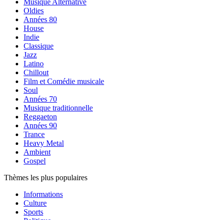
Musique Alternative
Oldies
Années 80
House
Indie
Classique
Jazz
Latino
Chillout
Film et Comédie musicale
Soul
Années 70
Musique traditionnelle
Reggaeton
Années 90
Trance
Heavy Metal
Ambient
Gospel
Thèmes les plus populaires
Informations
Culture
Sports