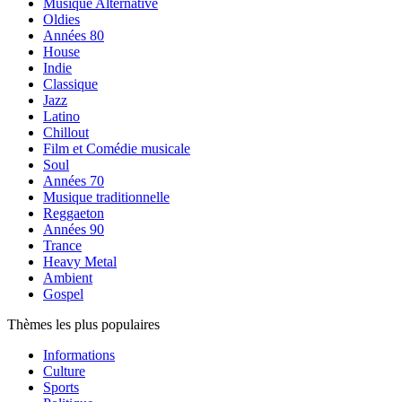
Musique Alternative
Oldies
Années 80
House
Indie
Classique
Jazz
Latino
Chillout
Film et Comédie musicale
Soul
Années 70
Musique traditionnelle
Reggaeton
Années 90
Trance
Heavy Metal
Ambient
Gospel
Thèmes les plus populaires
Informations
Culture
Sports