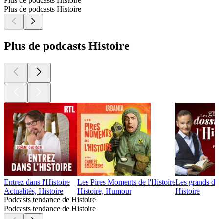
Plus de podcasts Histoire
Plus de podcasts Histoire
Plus de podcasts Histoire
Entrez dans l'Histoire
Les Pires Moments de l'Histoire
Les grands dos
Actualités, Histoire
Histoire, Humour
Histoire
Podcasts tendance de Histoire
Podcasts tendance de Histoire