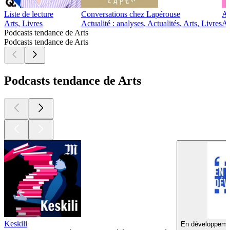
Liste de lecture
Conversations chez Lapérouse
Au
Arts, Livres
Actualité : analyses, Actualités, Arts, Livres
Ar
Podcasts tendance de Arts
Podcasts tendance de Arts
Podcasts tendance de Arts
Keskili
En développemen