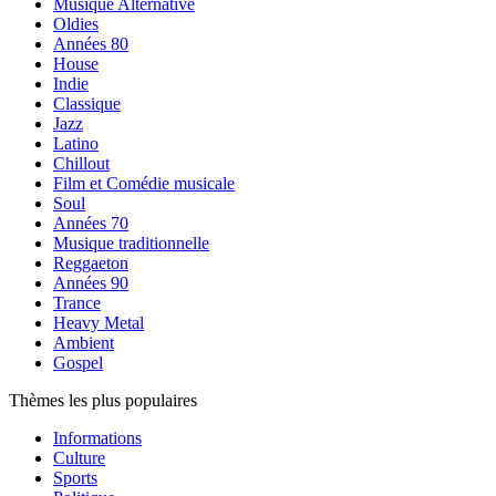
Musique Alternative
Oldies
Années 80
House
Indie
Classique
Jazz
Latino
Chillout
Film et Comédie musicale
Soul
Années 70
Musique traditionnelle
Reggaeton
Années 90
Trance
Heavy Metal
Ambient
Gospel
Thèmes les plus populaires
Informations
Culture
Sports