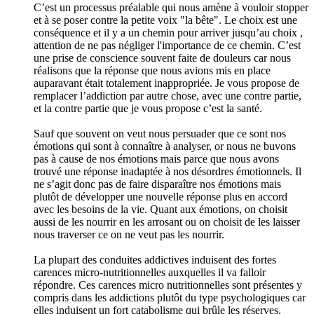
C’est un processus préalable qui nous amène à vouloir stopper
et à se poser contre la petite voix "la bête". Le choix est une
conséquence et il y a un chemin pour arriver jusqu’au choix ,
attention de ne pas négliger l'importance de ce chemin. C’est
une prise de conscience souvent faite de douleurs car nous
réalisons que la réponse que nous avions mis en place
auparavant était totalement inappropriée. Je vous propose de
remplacer l’addiction par autre chose, avec une contre partie,
et la contre partie que je vous propose c’est la santé.
Sauf que souvent on veut nous persuader que ce sont nos
émotions qui sont à connaître à analyser, or nous ne buvons
pas à cause de nos émotions mais parce que nous avons
trouvé une réponse inadaptée à nos désordres émotionnels. Il
ne s’agit donc pas de faire disparaître nos émotions mais
plutôt de développer une nouvelle réponse plus en accord
avec les besoins de la vie. Quant aux émotions, on choisit
aussi de les nourrir en les arrosant ou on choisit de les laisser
nous traverser ce on ne veut pas les nourrir.
La plupart des conduites addictives induisent des fortes
carences micro-nutritionnelles auxquelles il va falloir
répondre. Ces carences micro nutritionnelles sont présentes y
compris dans les addictions plutôt du type psychologiques car
elles induisent un fort catabolisme qui brûle les réserves.