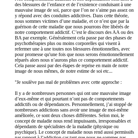
des blessures de l’enfance et de l’existence conduisant à une
mauvaise image de soi, parce que l’on ne s’aime pas assez on
y répond avec des conduites addictives. Dans cette théorie,
nous sommes victimes d’une maladie, et ce n’est que par la
guérison de cette maladie que nous pourrons être libérés de
notre comportement addictif. C’est le discours des AA ou des
BA par exemple. Généralement cela passe par des phases de
psychothérapies plus ou moins corporelles qui visent à
refermer une à une toutes nos blessures émotionnelles, avec
pour promesse qu'une fois que nous serons émotionnellement
réparés alors nous n’aurons plus ce comportement addictif.
Cela passe aussi par des étapes de reprise en main de notre
image de nous mêmes, de notre estime de soi etc...
°Je soulève pas mal de problèmes avec cette approche :
Il y a de nombreuses personnes qui ont une mauvaise image
d’eux-même et qui pourtant n’ont pas de comportements
addictifs ou de dépendances. Personnellement, j’ai stoppé de
nombreuses addictions sans avoir une image de moi-même
améliorée, ce sont deux choses différentes. Selon moi, le
concept de maladie nous rend impuissants, irresponsables et
dépendants de spécialistes de la maladie (physique ou
psychique). Le concept de maladie nous rend aussi permissifs
par rapport à l’addiction car tant que nous ne sommes pas