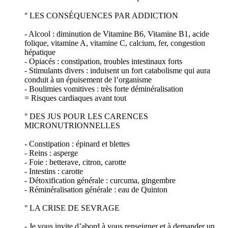
° LES CONSÉQUENCES PAR ADDICTION
- Alcool : diminution de Vitamine B6, Vitamine B1, acide
folique, vitamine A, vitamine C, calcium, fer, congestion
hépatique
- Opiacés : constipation, troubles intestinaux forts
- Stimulants divers : induisent un fort catabolisme qui aura
conduit à un épuisement de l’organisme
- Boulimies vomitives : très forte déminéralisation
= Risques cardiaques avant tout
° DES JUS POUR LES CARENCES
MICRONUTRIONNELLES
- Constipation : épinard et blettes
- Reins : asperge
- Foie : betterave, citron, carotte
- Intestins : carotte
- Détoxification générale : curcuma, gingembre
- Réminéralisation générale : eau de Quinton
° LA CRISE DE SEVRAGE
- Je vous invite d’abord à vous renseigner et à demander un