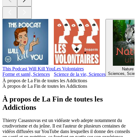
This Podcast Will Kill You
Les Volontaires
Nature 
Sciences, Scien
Forme et santé, Sciences
Science de la vie, Sciences
À propos de La Fin de toutes les Addictions
À propos de La Fin de toutes les Addictions
À propos de La Fin de toutes les
Addictions
Thierry Casasnovas est un vidéaste web adepte notamment du
crudivorisme et du jeûne. Il est l'auteur de plusieurs centaines de
vidéos diffusées sur YouTube dans lesquelles il donne des conseils
en santé et en nutrition, se fondant en partie sur son expérience