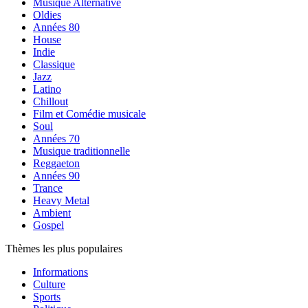
Musique Alternative
Oldies
Années 80
House
Indie
Classique
Jazz
Latino
Chillout
Film et Comédie musicale
Soul
Années 70
Musique traditionnelle
Reggaeton
Années 90
Trance
Heavy Metal
Ambient
Gospel
Thèmes les plus populaires
Informations
Culture
Sports