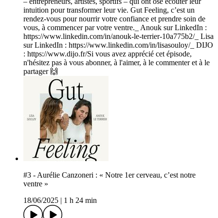
– entrepreneurs, artistes, sportifs – qui ont osé écouter leur
intuition pour transformer leur vie. Gut Feeling, c’est un
rendez-vous pour nourrir votre confiance et prendre soin de
vous, à commencer par votre ventre._ Anouk sur LinkedIn :
https://www.linkedin.com/in/anouk-le-terrier-10a775b2/_ Lisa
sur LinkedIn : https://www.linkedin.com/in/lisasouloy/_ DIJO
: https://www.dijo.fr/Si vous avez apprécié cet épisode,
n'hésitez pas à vous abonner, à l'aimer, à le commenter et à le
partager 🙌
#3 - Aurélie Canzoneri : « Notre 1er cerveau, c’est notre
ventre »
18/06/2025
|
1 h 24 min