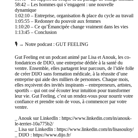
58:42 – Les hommes qui s’engagent : une nouvelle
dynamique
1:02:10 – Entreprise, organisation & place du cycle au travail
1:05:55 – Redonner du pouvoir aux femmes
1:10:20 – Ce qu’Émancipée change vraiment dans les vies
1:13:45 – Conclusion
🎙️ → Notre podcast : GUT FEELING
Gut Feeling est un podcast animé par Lisa et Anouk, les co-
fondatrices de DIJO, une entreprise dédiée à la santé du
ventre. Ensemble, elles partagent leur parcours, de l’idée folle
de créer DIJO sans formation médicale, à la réussite d’une
entreprise qui aide des milliers de personnes. Chaque mois,
elles reçoivent des invités inspirants – entrepreneurs, artistes,
sportifs – qui ont osé écouter leur intuition pour transformer
leur vie. Gut Feeling, c’est un rendez-vous pour nourrir votre
confiance et prendre soin de vous, à commencer par votre
ventre.
_ Anouk sur LinkedIn : https://www.linkedin.com/in/anouk-
le-terrier-10a775b2/
_ Lisa sur LinkedIn : https://www.linkedin.com/in/lisasouloy/
_ DIJO : https://www.dijo.fr/