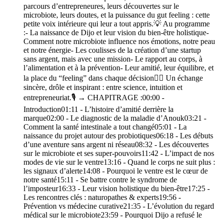
parcours d’entrepreneures, leurs découvertes sur le
microbiote, leurs doutes, et la puissance du gut feeling : cette
petite voix intérieure qui leur a tout appris.💡 Au programme
:- La naissance de Dijo et leur vision du bien-être holistique-
Comment notre microbiote influence nos émotions, notre peau
et notre énergie- Les coulisses de la création d’une startup
sans argent, mais avec une mission- Le rapport au corps, à
l’alimentation et à la prévention- Leur amitié, leur équilibre, et
la place du “feeling” dans chaque décision👯‍♀️ Un échange
sincère, drôle et inspirant : entre science, intuition et
entrepreneuriat.🎙️ → CHAPITRAGE :00:00 -
Introduction01:11 - L’histoire d’amitié derrière la
marque02:00 - Le diagnostic de la maladie d’Anouk03:21 -
Comment la santé intestinale a tout changé05:01 - La
naissance du projet autour des probiotiques06:18 - Les débuts
d’une aventure sans argent ni réseau08:32 - Les découvertes
sur le microbiote et ses super-pouvoirs11:42 - L’impact de nos
modes de vie sur le ventre13:16 - Quand le corps ne suit plus :
les signaux d’alerte14:08 - Pourquoi le ventre est le cœur de
notre santé15:11 - Se battre contre le syndrome de
l’imposteur16:33 - Leur vision holistique du bien-être17:25 -
Les rencontres clés : naturopathes & experts19:56 -
Prévention vs médecine curative21:35 - L’évolution du regard
médical sur le microbiote23:59 - Pourquoi Dijo a refusé le