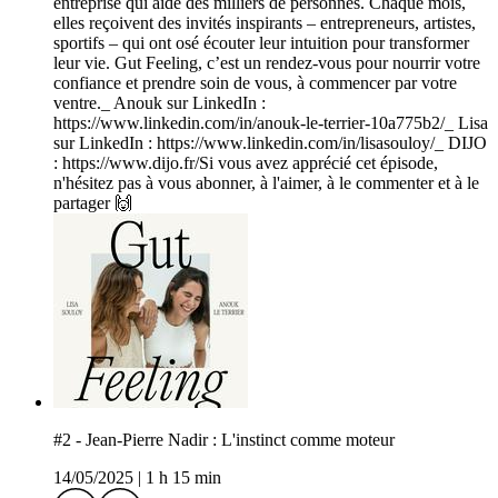
entreprise qui aide des milliers de personnes. Chaque mois,
elles reçoivent des invités inspirants – entrepreneurs, artistes,
sportifs – qui ont osé écouter leur intuition pour transformer
leur vie. Gut Feeling, c’est un rendez-vous pour nourrir votre
confiance et prendre soin de vous, à commencer par votre
ventre._ Anouk sur LinkedIn :
https://www.linkedin.com/in/anouk-le-terrier-10a775b2/_ Lisa
sur LinkedIn : https://www.linkedin.com/in/lisasouloy/_ DIJO
: https://www.dijo.fr/Si vous avez apprécié cet épisode,
n'hésitez pas à vous abonner, à l'aimer, à le commenter et à le
partager 🙌
#2 - Jean-Pierre Nadir : L'instinct comme moteur
14/05/2025
|
1 h 15 min