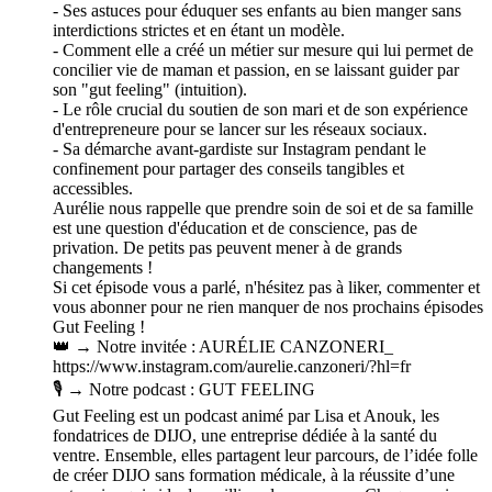
- Ses astuces pour éduquer ses enfants au bien manger sans
interdictions strictes et en étant un modèle.
- Comment elle a créé un métier sur mesure qui lui permet de
concilier vie de maman et passion, en se laissant guider par
son "gut feeling" (intuition).
- Le rôle crucial du soutien de son mari et de son expérience
d'entrepreneure pour se lancer sur les réseaux sociaux.
- Sa démarche avant-gardiste sur Instagram pendant le
confinement pour partager des conseils tangibles et
accessibles.
Aurélie nous rappelle que prendre soin de soi et de sa famille
est une question d'éducation et de conscience, pas de
privation. De petits pas peuvent mener à de grands
changements !
Si cet épisode vous a parlé, n'hésitez pas à liker, commenter et
vous abonner pour ne rien manquer de nos prochains épisodes
Gut Feeling !
👑 → Notre invitée : AURÉLIE CANZONERI_
https://www.instagram.com/aurelie.canzoneri/?hl=fr
🎙️ → Notre podcast : GUT FEELING
Gut Feeling est un podcast animé par Lisa et Anouk, les
fondatrices de DIJO, une entreprise dédiée à la santé du
ventre. Ensemble, elles partagent leur parcours, de l’idée folle
de créer DIJO sans formation médicale, à la réussite d’une