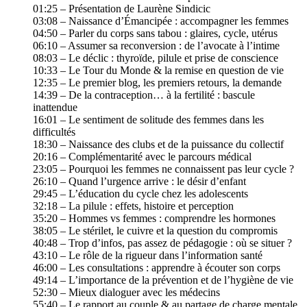
01:25 – Présentation de Laurène Sindicic
03:08 – Naissance d’Émancipée : accompagner les femmes
04:50 – Parler du corps sans tabou : glaires, cycle, utérus
06:10 – Assumer sa reconversion : de l’avocate à l’intime
08:03 – Le déclic : thyroïde, pilule et prise de conscience
10:33 – Le Tour du Monde & la remise en question de vie
12:35 – Le premier blog, les premiers retours, la demande
14:39 – De la contraception… à la fertilité : bascule
inattendue
16:01 – Le sentiment de solitude des femmes dans les
difficultés
18:30 – Naissance des clubs et de la puissance du collectif
20:16 – Complémentarité avec le parcours médical
23:05 – Pourquoi les femmes ne connaissent pas leur cycle ?
26:10 – Quand l’urgence arrive : le désir d’enfant
29:45 – L’éducation du cycle chez les adolescents
32:18 – La pilule : effets, histoire et perception
35:20 – Hommes vs femmes : comprendre les hormones
38:05 – Le stérilet, le cuivre et la question du compromis
40:48 – Trop d’infos, pas assez de pédagogie : où se situer ?
43:10 – Le rôle de la rigueur dans l’information santé
46:00 – Les consultations : apprendre à écouter son corps
49:14 – L’importance de la prévention et de l’hygiène de vie
52:30 – Mieux dialoguer avec les médecins
55:40 – Le rapport au couple & au partage de charge mentale