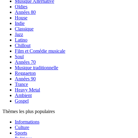
Musique Alternative
Oldies
Années 80
House
Indie
Classique
Jazz
Latino
Chillout
Film et Comédie musicale
Soul
Années 70
Musique traditionnelle
Reggaeton
Années 90
Trance
Heavy Metal
Ambient
Gospel
Thèmes les plus populaires
Informations
Culture
Sports