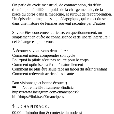
On parle du cycle menstruel, de contraception, du désir
d’enfant, de fertilité, du poids de la charge mentale, de la
place du corps dans la médecine, et surtout de réappropriation.
Un épisode intime, puissant, pédagogique, qui remet du sens
dans une histoire de femmes souvent racontée par d’autres.
Si vous êtes concernée, curieuse, en questionnement, ou
simplement en quête de connaissance et de liberté intérieure :
cet échange est pour vous.
À écouter si vous vous demandez :
Comment mieux comprendre son cycle
Pourquoi la pilule n’est pas neutre pour le corps
Comment optimiser sa fertilité naturellement
Comment ne plus être seule face au tabou du désir d’enfant
Comment redevenir actrice de sa santé
Bon visionnage et bonne écoute :)
👑 → Notre invitée : Laurène Sindicic
https://www.instagram.com/emancipees/?
hl=frhttps://linktr.ee/Emancipees
🎙️ → CHAPITRAGE :
00:00 – Introduction & contexte du podcast