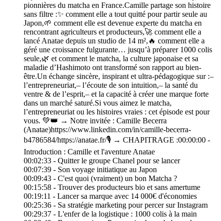
pionnières du matcha en France.Camille partage son histoire
sans filtre :✨ comment elle a tout quitté pour partir seule au
Japon,🌱 comment elle est devenue experte du matcha en
rencontrant agriculteurs et producteurs,🚀 comment elle a
lancé Anatae depuis un studio de 14 m²,🔥 comment elle a
géré une croissance fulgurante… jusqu’à préparer 1000 colis
seule,🌿 et comment le matcha, la culture japonaise et sa
maladie d’Hashimoto ont transformé son rapport au bien-
être.Un échange sincère, inspirant et ultra-pédagogique sur :–
l’entrepreneuriat,– l’écoute de son intuition,– la santé du
ventre & de l’esprit,– et la capacité à créer une marque forte
dans un marché saturé.Si vous aimez le matcha,
l’entrepreneuriat ou les histoires vraies : cet épisode est pour
vous. 💚👑 → Notre invitée : Camille Becerra
(Anatae)https://www.linkedin.com/in/camille-becerra-
b4786584/https://anatae.fr/🎙️ → CHAPITRAGE :00:00:00 -
Introduction : Camille et l'aventure Anatae
00:02:33 - Quitter le groupe Chanel pour se lancer
00:07:39 - Son voyage initiatique au Japon
00:09:43 - C'est quoi (vraiment) un bon Matcha ?
00:15:58 - Trouver des producteurs bio et sans amertume
00:19:11 - Lancer sa marque avec 14 000€ d'économies
00:25:36 - Sa stratégie marketing pour percer sur Instagram
00:29:37 - L'enfer de la logistique : 1000 colis à la main