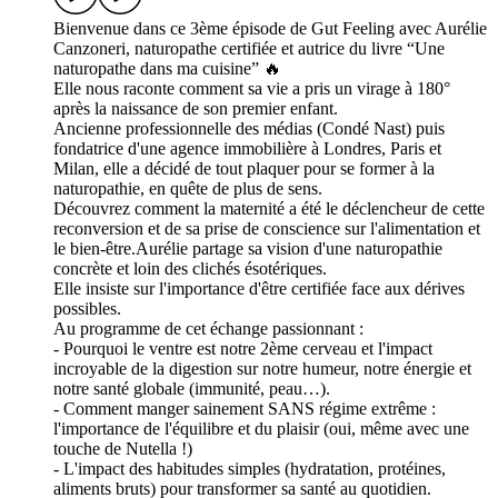
Bienvenue dans ce 3ème épisode de Gut Feeling avec Aurélie
Canzoneri, naturopathe certifiée et autrice du livre “Une
naturopathe dans ma cuisine” 🔥
Elle nous raconte comment sa vie a pris un virage à 180°
après la naissance de son premier enfant.
Ancienne professionnelle des médias (Condé Nast) puis
fondatrice d'une agence immobilière à Londres, Paris et
Milan, elle a décidé de tout plaquer pour se former à la
naturopathie, en quête de plus de sens.
Découvrez comment la maternité a été le déclencheur de cette
reconversion et de sa prise de conscience sur l'alimentation et
le bien-être.Aurélie partage sa vision d'une naturopathie
concrète et loin des clichés ésotériques.
Elle insiste sur l'importance d'être certifiée face aux dérives
possibles.
Au programme de cet échange passionnant :
- Pourquoi le ventre est notre 2ème cerveau et l'impact
incroyable de la digestion sur notre humeur, notre énergie et
notre santé globale (immunité, peau…).
- Comment manger sainement SANS régime extrême :
l'importance de l'équilibre et du plaisir (oui, même avec une
touche de Nutella !)
- L'impact des habitudes simples (hydratation, protéines,
aliments bruts) pour transformer sa santé au quotidien.