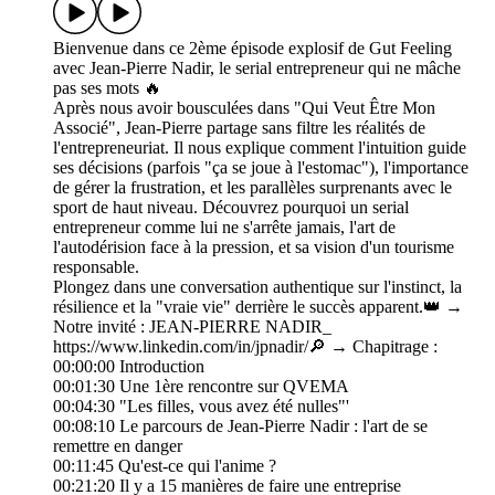
Bienvenue dans ce 2ème épisode explosif de Gut Feeling
avec Jean-Pierre Nadir, le serial entrepreneur qui ne mâche
pas ses mots 🔥
Après nous avoir bousculées dans "Qui Veut Être Mon
Associé", Jean-Pierre partage sans filtre les réalités de
l'entrepreneuriat. Il nous explique comment l'intuition guide
ses décisions (parfois "ça se joue à l'estomac"), l'importance
de gérer la frustration, et les parallèles surprenants avec le
sport de haut niveau. Découvrez pourquoi un serial
entrepreneur comme lui ne s'arrête jamais, l'art de
l'autodérision face à la pression, et sa vision d'un tourisme
responsable.
Plongez dans une conversation authentique sur l'instinct, la
résilience et la "vraie vie" derrière le succès apparent.👑 →
Notre invité : JEAN-PIERRE NADIR_
https://www.linkedin.com/in/jpnadir/🔎 → Chapitrage :
00:00:00 Introduction
00:01:30 Une 1ère rencontre sur QVEMA
00:04:30 "Les filles, vous avez été nulles"'
00:08:10 Le parcours de Jean-Pierre Nadir : l'art de se
remettre en danger
00:11:45 Qu'est-ce qui l'anime ?
00:21:20 Il y a 15 manières de faire une entreprise