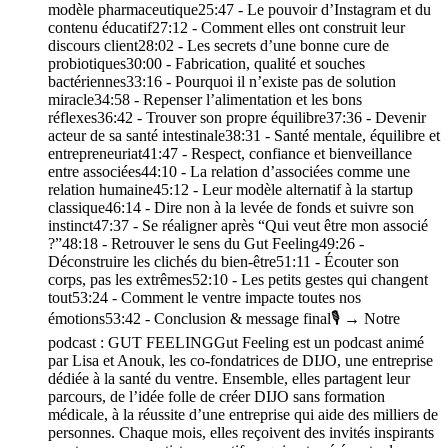
modèle pharmaceutique25:47 - Le pouvoir d’Instagram et du
contenu éducatif27:12 - Comment elles ont construit leur
discours client28:02 - Les secrets d’une bonne cure de
probiotiques30:00 - Fabrication, qualité et souches
bactériennes33:16 - Pourquoi il n’existe pas de solution
miracle34:58 - Repenser l’alimentation et les bons
réflexes36:42 - Trouver son propre équilibre37:36 - Devenir
acteur de sa santé intestinale38:31 - Santé mentale, équilibre et
entrepreneuriat41:47 - Respect, confiance et bienveillance
entre associées44:10 - La relation d’associées comme une
relation humaine45:12 - Leur modèle alternatif à la startup
classique46:14 - Dire non à la levée de fonds et suivre son
instinct47:37 - Se réaligner après “Qui veut être mon associé
?”48:18 - Retrouver le sens du Gut Feeling49:26 -
Déconstruire les clichés du bien-être51:11 - Écouter son
corps, pas les extrêmes52:10 - Les petits gestes qui changent
tout53:24 - Comment le ventre impacte toutes nos
émotions53:42 - Conclusion & message final🎙️ → Notre
podcast : GUT FEELINGGut Feeling est un podcast animé
par Lisa et Anouk, les co-fondatrices de DIJO, une entreprise
dédiée à la santé du ventre. Ensemble, elles partagent leur
parcours, de l’idée folle de créer DIJO sans formation
médicale, à la réussite d’une entreprise qui aide des milliers de
personnes. Chaque mois, elles reçoivent des invités inspirants