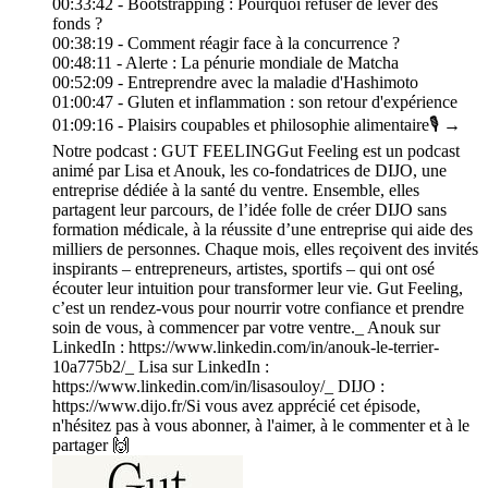
00:33:42 - Bootstrapping : Pourquoi refuser de lever des
fonds ?
00:38:19 - Comment réagir face à la concurrence ?
00:48:11 - Alerte : La pénurie mondiale de Matcha
00:52:09 - Entreprendre avec la maladie d'Hashimoto
01:00:47 - Gluten et inflammation : son retour d'expérience
01:09:16 - Plaisirs coupables et philosophie alimentaire🎙️ →
Notre podcast : GUT FEELINGGut Feeling est un podcast
animé par Lisa et Anouk, les co-fondatrices de DIJO, une
entreprise dédiée à la santé du ventre. Ensemble, elles
partagent leur parcours, de l’idée folle de créer DIJO sans
formation médicale, à la réussite d’une entreprise qui aide des
milliers de personnes. Chaque mois, elles reçoivent des invités
inspirants – entrepreneurs, artistes, sportifs – qui ont osé
écouter leur intuition pour transformer leur vie. Gut Feeling,
c’est un rendez-vous pour nourrir votre confiance et prendre
soin de vous, à commencer par votre ventre._ Anouk sur
LinkedIn : https://www.linkedin.com/in/anouk-le-terrier-
10a775b2/_ Lisa sur LinkedIn :
https://www.linkedin.com/in/lisasouloy/_ DIJO :
https://www.dijo.fr/Si vous avez apprécié cet épisode,
n'hésitez pas à vous abonner, à l'aimer, à le commenter et à le
partager 🙌