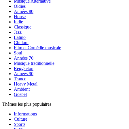
Musique Alternative
Oldies
Années 80
House
Indie
Classique
Jazz
Latino
Chillout
Film et Comédie musicale
Soul
Années 70
Musique traditionnelle
Reggaeton
Années 90
Trance
Heavy Metal
Ambient
Gospel
Thèmes les plus populaires
Informations
Culture
Sports