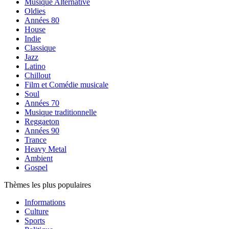
Musique Alternative
Oldies
Années 80
House
Indie
Classique
Jazz
Latino
Chillout
Film et Comédie musicale
Soul
Années 70
Musique traditionnelle
Reggaeton
Années 90
Trance
Heavy Metal
Ambient
Gospel
Thèmes les plus populaires
Informations
Culture
Sports