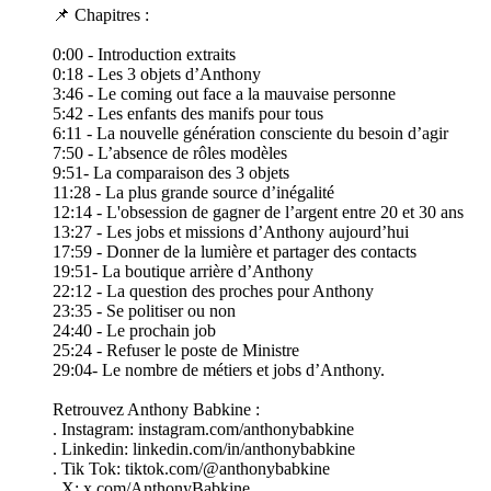
📌 Chapitres :
0:00 - Introduction extraits
0:18 - Les 3 objets d’Anthony
3:46 - Le coming out face a la mauvaise personne
5:42 - Les enfants des manifs pour tous
6:11 - La nouvelle génération consciente du besoin d’agir
7:50 - L’absence de rôles modèles
9:51- La comparaison des 3 objets
11:28 - La plus grande source d’inégalité
12:14 - L'obsession de gagner de l’argent entre 20 et 30 ans
13:27 - Les jobs et missions d’Anthony aujourd’hui
17:59 - Donner de la lumière et partager des contacts
19:51- La boutique arrière d’Anthony
22:12 - La question des proches pour Anthony
23:35 - Se politiser ou non
24:40 - Le prochain job
25:24 - Refuser le poste de Ministre
29:04- Le nombre de métiers et jobs d’Anthony.
Retrouvez Anthony Babkine :
. Instagram: instagram.com/anthonybabkine
. Linkedin: linkedin.com/in/anthonybabkine
. Tik Tok: tiktok.com/@anthonybabkine
. X: x.com/AnthonyBabkine