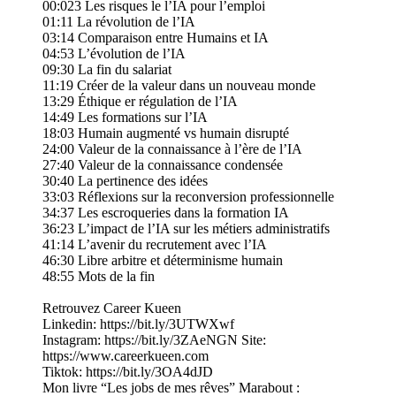
00:023 Les risques le l’IA pour l’emploi
01:11 La révolution de l’IA
03:14 Comparaison entre Humains et IA
04:53 L’évolution de l’IA
09:30 La fin du salariat
11:19 Créer de la valeur dans un nouveau monde
13:29 Éthique er régulation de l’IA
14:49 Les formations sur l’IA
18:03 Humain augmenté vs humain disrupté
24:00 Valeur de la connaissance à l’ère de l’IA
27:40 Valeur de la connaissance condensée
30:40 La pertinence des idées
33:03 Réflexions sur la reconversion professionnelle
34:37 Les escroqueries dans la formation IA
36:23 L’impact de l’IA sur les métiers administratifs
41:14 L’avenir du recrutement avec l’IA
46:30 Libre arbitre et déterminisme humain
48:55 Mots de la fin
Retrouvez Career Kueen
Linkedin: https://bit.ly/3UTWXwf
Instagram: https://bit.ly/3ZAeNGN Site:
https://www.careerkueen.com
Tiktok: https://bit.ly/3OA4dJD
Mon livre “Les jobs de mes rêves” Marabout :