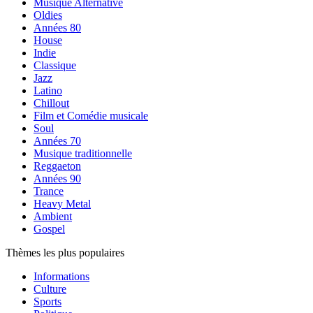
Musique Alternative
Oldies
Années 80
House
Indie
Classique
Jazz
Latino
Chillout
Film et Comédie musicale
Soul
Années 70
Musique traditionnelle
Reggaeton
Années 90
Trance
Heavy Metal
Ambient
Gospel
Thèmes les plus populaires
Informations
Culture
Sports