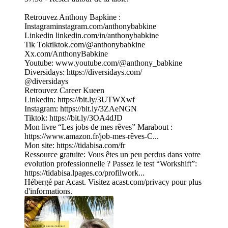
Retrouvez Anthony Bapkine :
Instagraminstagram.com/anthonybabkine
Linkedin linkedin.com/in/anthonybabkine
Tik Toktiktok.com/@anthonybabkine
Xx.com/AnthonyBabkine
Youtube: www.youtube.com/@anthony_babkine
Diversidays: https://diversidays.com/
@diversidays
Retrouvez Career Kueen
Linkedin: https://bit.ly/3UTWXwf
Instagram: https://bit.ly/3ZAeNGN
Tiktok: https://bit.ly/3OA4dJD
Mon livre “Les jobs de mes rêves” Marabout :
https://www.amazon.fr/job-mes-rêves-C...
Mon site: https://tidabisa.com/fr
Ressource gratuite: Vous êtes un peu perdus dans votre
evolution professionnelle ? Passez le test “Workshift”:
https://tidabisa.lpages.co/profilwork...
Hébergé par Acast. Visitez acast.com/privacy pour plus
d'informations.