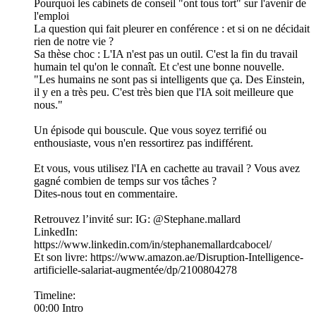
Pourquoi les cabinets de conseil "ont tous tort" sur l'avenir de
l'emploi
La question qui fait pleurer en conférence : et si on ne décidait
rien de notre vie ?
Sa thèse choc : L'IA n'est pas un outil. C'est la fin du travail
humain tel qu'on le connaît. Et c'est une bonne nouvelle.
"Les humains ne sont pas si intelligents que ça. Des Einstein,
il y en a très peu. C'est très bien que l'IA soit meilleure que
nous."
Un épisode qui bouscule. Que vous soyez terrifié ou
enthousiaste, vous n'en ressortirez pas indifférent.
Et vous, vous utilisez l'IA en cachette au travail ? Vous avez
gagné combien de temps sur vos tâches ?
Dites-nous tout en commentaire.
Retrouvez l’invité sur: IG: @Stephane.mallard
LinkedIn:
https://www.linkedin.com/in/stephanemallardcabocel/
Et son livre: https://www.amazon.ae/Disruption-Intelligence-
artificielle-salariat-augmentée/dp/2100804278
Timeline:
00:00 Intro