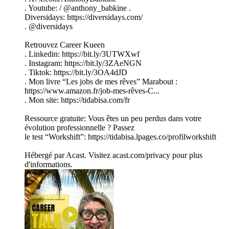
. Youtube: / @anthony_babkine .
Diversidays: https://diversidays.com/
. @diversidays
Retrouvez Career Kueen
. Linkedin: https://bit.ly/3UTWXwf
. Instagram: https://bit.ly/3ZAeNGN
. Tiktok: https://bit.ly/3OA4dJD
. Mon livre “Les jobs de mes rêves” Marabout :
https://www.amazon.fr/job-mes-rêves-C...
. Mon site: https://tidabisa.com/fr
Ressource gratuite: Vous êtes un peu perdus dans votre
évolution professionnelle ? Passez
le test “Workshift”: https://tidabisa.lpages.co/profilworkshift
Hébergé par Acast. Visitez acast.com/privacy pour plus
d'informations.