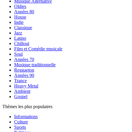
Musique Alternative
Oldies
Années 80
House
Indie
Classique
Jazz
Latino
Chillout
Film et Comédie musicale
Soul
Années 70
Musique traditionnelle
Reggaeton
Années 90
Trance
Heavy Metal
Ambient
Gospel
Thèmes les plus populaires
Informations
Culture
Sports