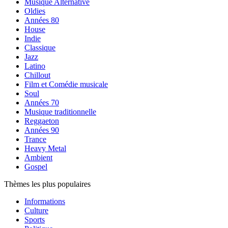
Musique Alternative
Oldies
Années 80
House
Indie
Classique
Jazz
Latino
Chillout
Film et Comédie musicale
Soul
Années 70
Musique traditionnelle
Reggaeton
Années 90
Trance
Heavy Metal
Ambient
Gospel
Thèmes les plus populaires
Informations
Culture
Sports