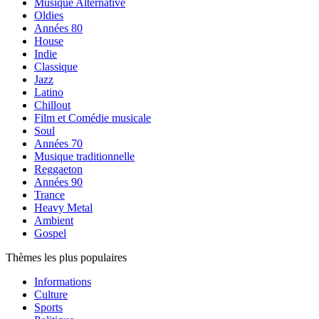
Musique Alternative
Oldies
Années 80
House
Indie
Classique
Jazz
Latino
Chillout
Film et Comédie musicale
Soul
Années 70
Musique traditionnelle
Reggaeton
Années 90
Trance
Heavy Metal
Ambient
Gospel
Thèmes les plus populaires
Informations
Culture
Sports