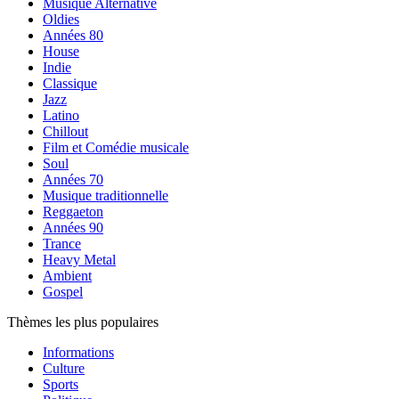
Musique Alternative
Oldies
Années 80
House
Indie
Classique
Jazz
Latino
Chillout
Film et Comédie musicale
Soul
Années 70
Musique traditionnelle
Reggaeton
Années 90
Trance
Heavy Metal
Ambient
Gospel
Thèmes les plus populaires
Informations
Culture
Sports