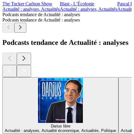
The Tucker Carlson Show
Blast - L’Écologie
Pascal P
Actualité : analyses, Actualités
Actualité : analyses, Actualités
Actualité
Podcasts tendance de Actualité : analyses
Podcasts tendance de Actualité : analyses
Podcasts tendance de Actualité : analyses
Darius libre
Actualité : analyses, Actualité économique, Actualités, Politique
Actuali