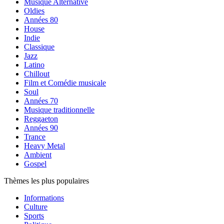
Musique Alternative
Oldies
Années 80
House
Indie
Classique
Jazz
Latino
Chillout
Film et Comédie musicale
Soul
Années 70
Musique traditionnelle
Reggaeton
Années 90
Trance
Heavy Metal
Ambient
Gospel
Thèmes les plus populaires
Informations
Culture
Sports