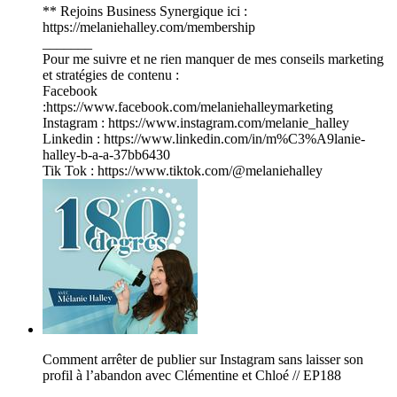
** Rejoins Business Synergique ici :
⁠⁠⁠https://melaniehalley.com/membership ⁠⁠⁠
_______
Pour me suivre et ne rien manquer de mes conseils marketing
et stratégies de contenu :
Facebook
:⁠⁠⁠⁠⁠⁠⁠⁠⁠⁠⁠⁠⁠⁠⁠⁠⁠⁠⁠⁠⁠⁠⁠⁠⁠⁠⁠⁠⁠⁠⁠⁠⁠⁠⁠⁠⁠⁠⁠⁠https://www.facebook.com/melaniehalleymarketing⁠⁠⁠⁠⁠⁠⁠⁠⁠⁠⁠⁠⁠⁠⁠⁠⁠⁠⁠⁠⁠⁠⁠⁠⁠⁠⁠⁠⁠⁠⁠⁠⁠⁠⁠⁠⁠⁠⁠⁠
Instagram : ⁠⁠⁠⁠⁠⁠⁠⁠⁠⁠⁠⁠⁠⁠⁠⁠⁠⁠⁠⁠⁠⁠⁠⁠⁠⁠⁠⁠⁠⁠⁠⁠⁠⁠⁠⁠⁠⁠⁠⁠https://www.instagram.com/melanie_halley⁠⁠⁠⁠⁠⁠⁠⁠⁠⁠⁠⁠⁠⁠⁠⁠⁠⁠⁠⁠⁠⁠⁠⁠⁠⁠⁠⁠⁠⁠⁠⁠⁠⁠⁠⁠⁠⁠⁠⁠
Linkedin : ⁠⁠⁠⁠⁠⁠⁠⁠⁠⁠⁠⁠⁠⁠⁠⁠⁠⁠⁠⁠⁠⁠⁠⁠⁠⁠⁠⁠⁠⁠⁠⁠⁠⁠⁠⁠⁠⁠⁠⁠https://www.linkedin.com/in/m%C3%A9lanie-
halley-b-a-a-37bb6430⁠⁠⁠⁠⁠⁠⁠⁠⁠⁠⁠⁠⁠⁠⁠⁠⁠⁠⁠⁠⁠⁠⁠⁠⁠⁠⁠⁠⁠⁠⁠⁠⁠⁠⁠⁠⁠⁠⁠⁠
Tik Tok :⁠⁠⁠⁠⁠⁠⁠⁠⁠⁠⁠⁠⁠⁠⁠⁠⁠⁠⁠⁠⁠ ⁠⁠⁠⁠⁠⁠⁠⁠⁠⁠⁠⁠⁠⁠⁠⁠⁠⁠⁠https://www.tiktok.com/@melaniehalley⁠⁠⁠⁠⁠⁠⁠⁠⁠⁠⁠⁠⁠⁠⁠⁠⁠⁠
Comment arrêter de publier sur Instagram sans laisser son
profil à l’abandon avec Clémentine et Chloé // EP188