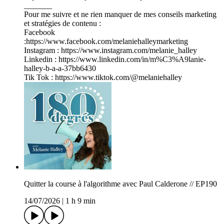
_______
Pour me suivre et ne rien manquer de mes conseils marketing
et stratégies de contenu :
Facebook
:⁠⁠⁠⁠⁠⁠⁠⁠⁠⁠⁠⁠⁠⁠⁠⁠⁠⁠⁠⁠⁠⁠⁠⁠⁠⁠⁠⁠⁠⁠⁠⁠⁠⁠⁠⁠⁠⁠⁠⁠⁠https://www.facebook.com/melaniehalleymarketing⁠⁠⁠⁠⁠⁠⁠⁠⁠⁠⁠⁠⁠⁠⁠⁠⁠⁠⁠⁠⁠⁠⁠⁠⁠⁠⁠⁠⁠⁠⁠⁠⁠⁠⁠⁠⁠⁠⁠⁠⁠
Instagram : ⁠⁠⁠⁠⁠⁠⁠⁠⁠⁠⁠⁠⁠⁠⁠⁠⁠⁠⁠⁠⁠⁠⁠⁠⁠⁠⁠⁠⁠⁠⁠⁠⁠⁠⁠⁠⁠⁠⁠⁠⁠https://www.instagram.com/melanie_halley⁠⁠⁠⁠⁠⁠⁠⁠⁠⁠⁠⁠⁠⁠⁠⁠⁠⁠⁠⁠⁠⁠⁠⁠⁠⁠⁠⁠⁠⁠⁠⁠⁠⁠⁠⁠⁠⁠⁠⁠⁠
Linkedin : ⁠⁠⁠⁠⁠⁠⁠⁠⁠⁠⁠⁠⁠⁠⁠⁠⁠⁠⁠⁠⁠⁠⁠⁠⁠⁠⁠⁠⁠⁠⁠⁠⁠⁠⁠⁠⁠⁠⁠⁠⁠https://www.linkedin.com/in/m%C3%A9lanie-
halley-b-a-a-37bb6430⁠⁠⁠⁠⁠⁠⁠⁠⁠⁠⁠⁠⁠⁠⁠⁠⁠⁠⁠⁠⁠⁠⁠⁠⁠⁠⁠⁠⁠⁠⁠⁠⁠⁠⁠⁠⁠⁠⁠⁠⁠
Tik Tok :⁠⁠⁠⁠⁠⁠⁠⁠⁠⁠⁠⁠⁠⁠⁠⁠⁠⁠⁠⁠⁠⁠ ⁠⁠⁠⁠⁠⁠⁠⁠⁠⁠⁠⁠⁠⁠⁠⁠⁠⁠⁠https://www.tiktok.com/@melaniehalley⁠⁠⁠⁠⁠⁠⁠⁠⁠⁠⁠⁠⁠⁠⁠⁠⁠⁠
Quitter la course à l'algorithme avec Paul Calderone // EP190
14/07/2026
|
1 h 9 min