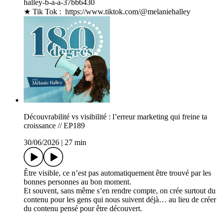
halley-b-a-a-37bb6430⁠⁠⁠⁠⁠⁠⁠⁠⁠⁠⁠⁠⁠⁠⁠⁠⁠⁠⁠⁠⁠⁠⁠⁠⁠⁠⁠⁠⁠⁠⁠⁠
★ Tik Tok : ⁠⁠⁠⁠ ⁠⁠⁠⁠⁠⁠⁠⁠⁠⁠⁠⁠⁠⁠⁠⁠⁠⁠⁠⁠⁠⁠⁠⁠⁠⁠⁠⁠https://www.tiktok.com/@melaniehalley⁠⁠⁠⁠
Découvrabilité vs visibilité : l’erreur marketing qui freine ta
croissance // EP189
30/06/2026
|
27 min
Être visible, ce n’est pas automatiquement être trouvé par les
bonnes personnes au bon moment.
Et souvent, sans même s’en rendre compte, on crée surtout du
contenu pour les gens qui nous suivent déjà… au lieu de créer
du contenu pensé pour être découvert.