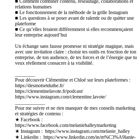
■ Comment combiner contenu, réseautage, collaborations et
relations humaines
■ Le fonctionnement de la méthode de la grille Instagram
■ Les questions à se poser avant de ralentir ou de quitter une
plateforme
■ Ce qu’elles feraient différemment si elles recommençaient
leur entreprise aujourd’hui
Un échange sans fausse promesse ni stratégie magique, mais
avec une invitation claire : choisir tes outils en fonction de ton
entreprise, de ton audience, de tes forces et de l’énergie que tu
veux réellement consacrer à ta visibilité.
________
Pour découvrir Clémentine et Chloé sur leurs plateformes :
https://desmotsetduthe.fr/
https://clementinelavote.fr/podcast/
https://www.instagram.com/clementine.lavote/
____________
Pour me suivre et ne rien manquer de mes conseils marketing
et stratégies de contenu :
★ Facebook : ⁠⁠⁠⁠⁠⁠⁠⁠⁠⁠⁠⁠⁠⁠⁠⁠⁠⁠⁠
⁠⁠⁠⁠⁠⁠⁠⁠⁠⁠⁠⁠⁠https://www.facebook.com/melaniehalleymarketing⁠⁠⁠⁠⁠⁠⁠⁠⁠⁠⁠⁠⁠⁠⁠⁠⁠⁠⁠⁠⁠⁠⁠⁠⁠⁠⁠⁠⁠⁠⁠⁠
★ Instagram : ⁠⁠⁠⁠⁠⁠⁠⁠⁠⁠⁠⁠⁠⁠⁠⁠⁠⁠⁠ ⁠⁠⁠⁠⁠⁠⁠⁠⁠⁠⁠⁠⁠https://www.instagram.com/melanie_halley⁠⁠⁠⁠⁠⁠⁠⁠⁠⁠⁠⁠⁠⁠⁠⁠⁠⁠⁠⁠⁠⁠⁠⁠⁠⁠⁠⁠⁠⁠⁠⁠
★ Linkedin : ⁠⁠⁠⁠⁠⁠⁠⁠⁠⁠⁠⁠⁠⁠⁠⁠⁠⁠⁠ ⁠⁠⁠⁠⁠⁠⁠⁠⁠⁠⁠⁠⁠https://www.linkedin.com/in/m%C3%A9lanie-