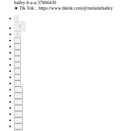
halley-b-a-a-37bb6430⁠⁠⁠⁠⁠⁠⁠⁠⁠⁠⁠⁠⁠⁠⁠⁠⁠⁠⁠⁠⁠⁠⁠⁠⁠⁠⁠⁠⁠⁠⁠⁠
★ Tik Tok : ⁠⁠⁠⁠ ⁠⁠⁠⁠⁠⁠⁠⁠⁠⁠⁠⁠⁠⁠⁠⁠⁠⁠⁠⁠⁠⁠⁠⁠⁠⁠⁠⁠https://www.tiktok.com/@melaniehalley⁠⁠⁠⁠
1
2
3
4
5
6
7
8
9
10
11
20
30
31
32
33