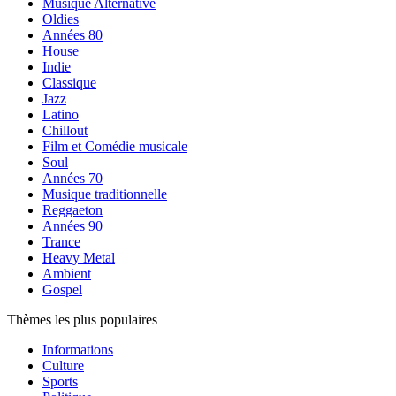
Musique Alternative
Oldies
Années 80
House
Indie
Classique
Jazz
Latino
Chillout
Film et Comédie musicale
Soul
Années 70
Musique traditionnelle
Reggaeton
Années 90
Trance
Heavy Metal
Ambient
Gospel
Thèmes les plus populaires
Informations
Culture
Sports