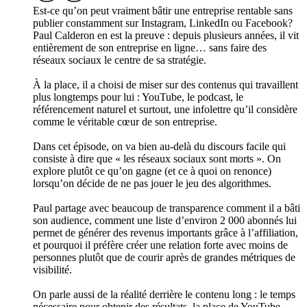
Est-ce qu’on peut vraiment bâtir une entreprise rentable sans
publier constamment sur Instagram, LinkedIn ou Facebook?
Paul Calderon en est la preuve : depuis plusieurs années, il vit
entièrement de son entreprise en ligne… sans faire des
réseaux sociaux le centre de sa stratégie.
À la place, il a choisi de miser sur des contenus qui travaillent
plus longtemps pour lui : YouTube, le podcast, le
référencement naturel et surtout, une infolettre qu’il considère
comme le véritable cœur de son entreprise.
Dans cet épisode, on va bien au-delà du discours facile qui
consiste à dire que « les réseaux sociaux sont morts ». On
explore plutôt ce qu’on gagne (et ce à quoi on renonce)
lorsqu’on décide de ne pas jouer le jeu des algorithmes.
Paul partage avec beaucoup de transparence comment il a bâti
son audience, comment une liste d’environ 2 000 abonnés lui
permet de générer des revenus importants grâce à l’affiliation,
et pourquoi il préfère créer une relation forte avec moins de
personnes plutôt que de courir après de grandes métriques de
visibilité.
On parle aussi de la réalité derrière le contenu long : le temps
nécessaire pour obtenir des résultats, la place de YouTube