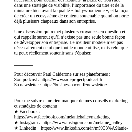
dans une stratégie de visibilité, l’importance du titre et de la
miniature bien avant la qualité « hollywoodienne », et la façon
de créer un écosystème de contenu soutenable quand on porte
déjà plusieurs chapeaux dans son entreprise.
Une discussion qui remet plusieurs croyances en question et
qui rappelle surtout qu’il n’existe pas une seule bonne façon
de développer son entreprise. Le meilleur modèle n’est pas
nécessairement celui que tout le monde utilise, mais celui que
tu peux réellement soutenir sans t’épuiser.
________
Pour découvrir Paul Calderone sur ses plateformes :
Son podcast : https://www.sideprojectpodcast.fr
Sa newsletter : https://businessbacon.fr/newsletter/
____________
Pour me suivre et ne rien manquer de mes conseils marketing
et stratégies de contenu :
★ Facebook : ⁠⁠⁠⁠⁠⁠⁠⁠⁠⁠⁠⁠⁠⁠⁠⁠⁠⁠⁠
⁠⁠⁠⁠⁠⁠⁠⁠⁠⁠⁠⁠⁠https://www.facebook.com/melaniehalleymarketing⁠⁠⁠⁠⁠⁠⁠⁠⁠⁠⁠⁠⁠⁠⁠⁠⁠⁠⁠⁠⁠⁠⁠⁠⁠⁠⁠⁠⁠⁠⁠⁠
★ Instagram : ⁠⁠⁠⁠⁠⁠⁠⁠⁠⁠⁠⁠⁠⁠⁠⁠⁠⁠⁠ ⁠⁠⁠⁠⁠⁠⁠⁠⁠⁠⁠⁠⁠https://www.instagram.com/melanie_halley⁠⁠⁠⁠⁠⁠⁠⁠⁠⁠⁠⁠⁠⁠⁠⁠⁠⁠⁠⁠⁠⁠⁠⁠⁠⁠⁠⁠⁠⁠⁠⁠
★ Linkedin : ⁠⁠⁠⁠⁠⁠⁠⁠⁠⁠⁠⁠⁠⁠⁠⁠⁠⁠⁠ ⁠⁠⁠⁠⁠⁠⁠⁠⁠⁠⁠⁠⁠https://www.linkedin.com/in/m%C3%A9lanie-