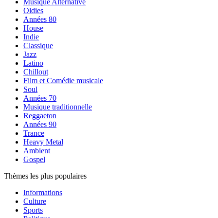
Musique Alternative
Oldies
Années 80
House
Indie
Classique
Jazz
Latino
Chillout
Film et Comédie musicale
Soul
Années 70
Musique traditionnelle
Reggaeton
Années 90
Trance
Heavy Metal
Ambient
Gospel
Thèmes les plus populaires
Informations
Culture
Sports