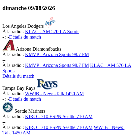
dimanche
09/08/2026
Los Angeles Dodgers
À la radio :
KLAC - AM 570 LA Sports
-
:
-
Détails du match
Arizona Diamondbacks
À la radio :
KMVP - Arizona Sports 98.7 FM
-
-
À la radio :
KMVP - Arizona Sports 98.7 FM
KLAC - AM 570 LA
Sports
Détails du match
Tampa Bay Rays
À la radio :
WWJB - News-Talk 1450 AM
-
:
-
Détails du match
Seattle Mariners
À la radio :
KIRO - 710 ESPN Seattle 710 AM
-
-
À la radio :
KIRO - 710 ESPN Seattle 710 AM
WWJB - News-
Talk 1450 AM