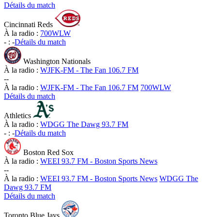
Détails du match
Cincinnati Reds
À la radio :
700WLW
-
:
-
Détails du match
Washington Nationals
À la radio :
WJFK-FM - The Fan 106.7 FM
-
-
À la radio :
WJFK-FM - The Fan 106.7 FM
700WLW
Détails du match
Athletics
À la radio :
WDGG The Dawg 93.7 FM
-
:
-
Détails du match
Boston Red Sox
À la radio :
WEEI 93.7 FM - Boston Sports News
-
-
À la radio :
WEEI 93.7 FM - Boston Sports News
WDGG The
Dawg 93.7 FM
Détails du match
Toronto Blue Jays