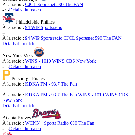
À la radio :
CJCL Sportsnet 590 The FAN
-
:
-
Détails du match
Philadelphia Phillies
À la radio :
94 WIP Sportsradio
-
-
À la radio :
94 WIP Sportsradio
CJCL Sportsnet 590 The FAN
Détails du match
New York Mets
À la radio :
WINS - 1010 WINS CBS New York
-
:
-
Détails du match
Pittsburgh Pirates
À la radio :
KDKA FM - 93.7 The Fan
-
-
À la radio :
KDKA FM - 93.7 The Fan
WINS - 1010 WINS CBS
New York
Détails du match
Atlanta Braves
À la radio :
WCNN - Sports Radio 680 The Fan
-
:
-
Détails du match