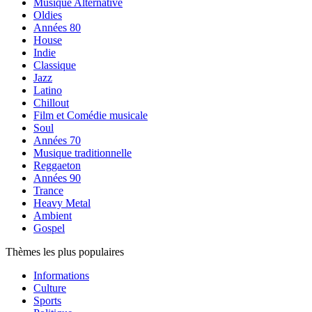
Musique Alternative
Oldies
Années 80
House
Indie
Classique
Jazz
Latino
Chillout
Film et Comédie musicale
Soul
Années 70
Musique traditionnelle
Reggaeton
Années 90
Trance
Heavy Metal
Ambient
Gospel
Thèmes les plus populaires
Informations
Culture
Sports