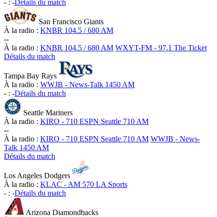
-
:
-
Détails du match
San Francisco Giants
À la radio :
KNBR 104.5 / 680 AM
-
-
À la radio :
KNBR 104.5 / 680 AM
WXYT-FM - 97.1 The Ticket
Détails du match
Tampa Bay Rays
À la radio :
WWJB - News-Talk 1450 AM
-
:
-
Détails du match
Seattle Mariners
À la radio :
KIRO - 710 ESPN Seattle 710 AM
-
-
À la radio :
KIRO - 710 ESPN Seattle 710 AM
WWJB - News-
Talk 1450 AM
Détails du match
Los Angeles Dodgers
À la radio :
KLAC - AM 570 LA Sports
-
:
-
Détails du match
Arizona Diamondbacks