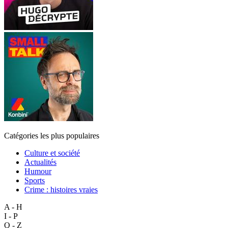
Catégories les plus populaires
Culture et société
Actualités
Humour
Sports
Crime : histoires vraies
A - H
I - P
Q - Z