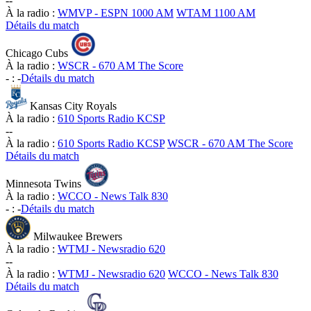
-
-
À la radio :
WMVP - ESPN 1000 AM
WTAM 1100 AM
Détails du match
Chicago Cubs
À la radio :
WSCR - 670 AM The Score
-
:
-
Détails du match
Kansas City Royals
À la radio :
610 Sports Radio KCSP
-
-
À la radio :
610 Sports Radio KCSP
WSCR - 670 AM The Score
Détails du match
Minnesota Twins
À la radio :
WCCO - News Talk 830
-
:
-
Détails du match
Milwaukee Brewers
À la radio :
WTMJ - Newsradio 620
-
-
À la radio :
WTMJ - Newsradio 620
WCCO - News Talk 830
Détails du match