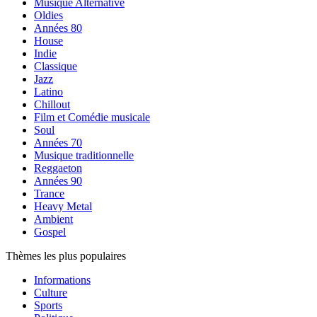
Musique Alternative
Oldies
Années 80
House
Indie
Classique
Jazz
Latino
Chillout
Film et Comédie musicale
Soul
Années 70
Musique traditionnelle
Reggaeton
Années 90
Trance
Heavy Metal
Ambient
Gospel
Thèmes les plus populaires
Informations
Culture
Sports