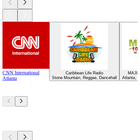
CNN International
Caribbean Life Radio
MAJIC 
Stone Mountain, Reggae, Dancehall
Atlanta, J
Atlanta
Les meilleurs
podcasts
Les meilleurs
podcasts
Les meilleurs
podcasts