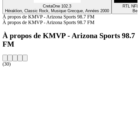
CretaOne 102.3
RTL NFL
Héraklion, Classic Rock, Musique Grecque, Années 2000
Berl
À propos de KMVP - Arizona Sports 98.7 FM
À propos de KMVP - Arizona Sports 98.7 FM
À propos de KMVP - Arizona Sports 98.7
FM
(30)
Site web de la radio