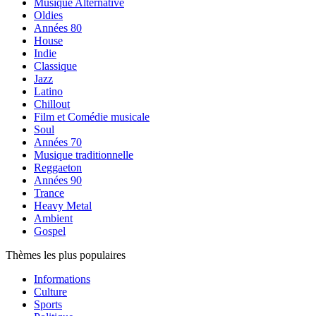
Musique Alternative
Oldies
Années 80
House
Indie
Classique
Jazz
Latino
Chillout
Film et Comédie musicale
Soul
Années 70
Musique traditionnelle
Reggaeton
Années 90
Trance
Heavy Metal
Ambient
Gospel
Thèmes les plus populaires
Informations
Culture
Sports