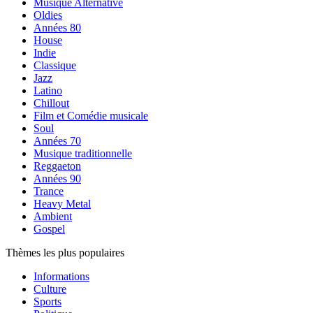
Musique Alternative
Oldies
Années 80
House
Indie
Classique
Jazz
Latino
Chillout
Film et Comédie musicale
Soul
Années 70
Musique traditionnelle
Reggaeton
Années 90
Trance
Heavy Metal
Ambient
Gospel
Thèmes les plus populaires
Informations
Culture
Sports