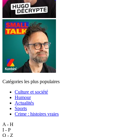
Catégories les plus populaires
Culture et société
Humour
Actualités
Sports
Crime : histoires vraies
A - H
I - P
Q - Z