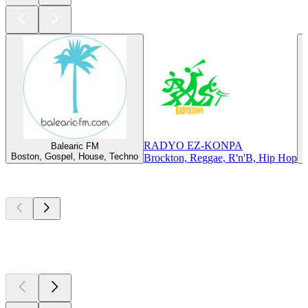
RADYO EZ-KONPA
Balearic FM
Boston, Gospel, House, Techno
B
Brockton, Reggae, R'n'B, Hip Hop
Les meilleurs
podcasts
Les meilleurs
podcasts
Les meilleurs
podcasts