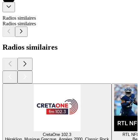
Radios similaires
Radios similaires
Radios similaires
CretaOne 102.3
RTL NFL
Héraklion, Musique Grecque, Années 2000, Classic Rock
Berl