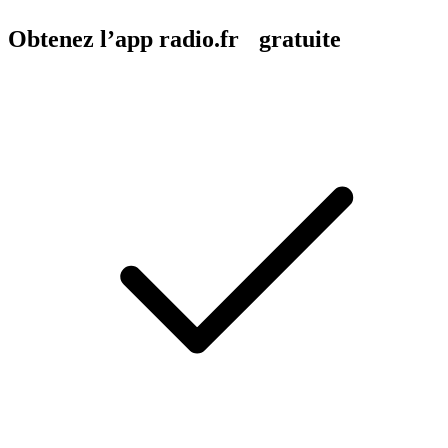
Obtenez l’app radio.fr gratuite