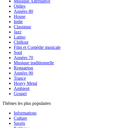
Musique Alternative
Oldies
Années 80
House
Indie
Classique
Jazz
Latino
Chillout
Film et Comédie musicale
Soul
Années 70
Musique traditionnelle
Reggaeton
Années 90
Trance
Heavy Metal
Ambient
Gospel
Thèmes les plus populaires
Informations
Culture
Sports