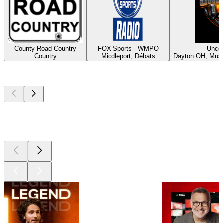
County Road Country
FOX Sports - WMPO
Unco
Country
Middleport, Débats
Dayton OH, Musi
Les meilleurs
podcasts
Les meilleurs
podcasts
Les meilleurs
podcasts