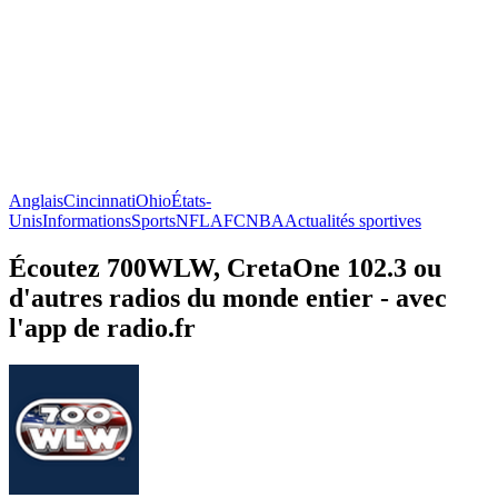
Anglais
Cincinnati
Ohio
États-
Unis
Informations
Sports
NFL
AFC
NBA
Actualités sportives
Écoutez 700WLW, CretaOne 102.3 ou
d'autres radios du monde entier - avec
l'app de radio.fr