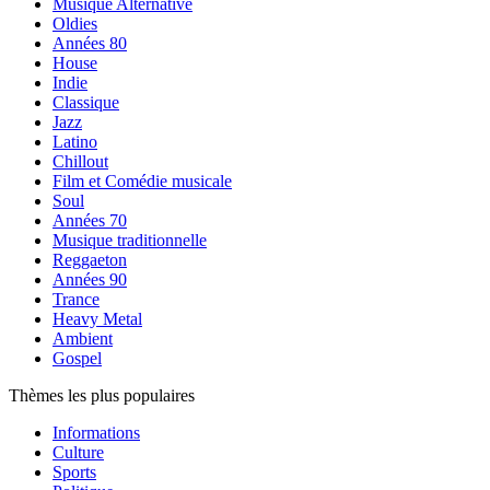
Musique Alternative
Oldies
Années 80
House
Indie
Classique
Jazz
Latino
Chillout
Film et Comédie musicale
Soul
Années 70
Musique traditionnelle
Reggaeton
Années 90
Trance
Heavy Metal
Ambient
Gospel
Thèmes les plus populaires
Informations
Culture
Sports