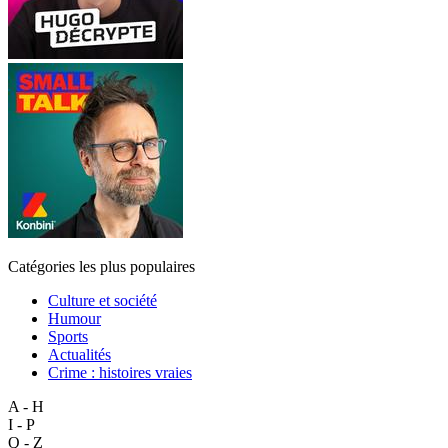
Catégories les plus populaires
Culture et société
Humour
Sports
Actualités
Crime : histoires vraies
A - H
I - P
Q - Z