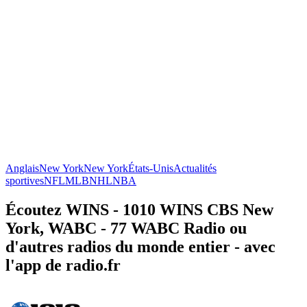
Anglais
New York
New York
États-Unis
Actualités
sportives
NFL
MLB
NHL
NBA
Écoutez WINS - 1010 WINS CBS New
York, WABC - 77 WABC Radio ou
d'autres radios du monde entier - avec
l'app de radio.fr