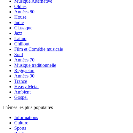
Musique Alternative
Oldies
Années 80
House
Indie
Classique
Jazz
Latino
Chillout
Film et Comédie musicale
Soul
Années 70
Musique traditionnelle
Reggaeton
Années 90
Trance
Heavy Metal
Ambient
Gospel
Thèmes les plus populaires
Informations
Culture
Sports