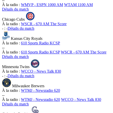
-
-
À la radio :
WMVP - ESPN 1000 AM
WTAM 1100 AM
Détails du match
Chicago Cubs
À la radio :
WSCR - 670 AM The Score
-
:
-
Détails du match
Kansas City Royals
À la radio :
610 Sports Radio KCSP
-
-
À la radio :
610 Sports Radio KCSP
WSCR - 670 AM The Score
Détails du match
Minnesota Twins
À la radio :
WCCO - News Talk 830
-
:
-
Détails du match
Milwaukee Brewers
À la radio :
WTMJ - Newsradio 620
-
-
À la radio :
WTMJ - Newsradio 620
WCCO - News Talk 830
Détails du match