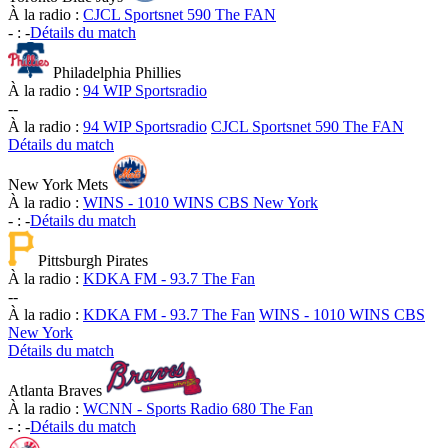
À la radio :
CJCL Sportsnet 590 The FAN
-
:
-
Détails du match
Philadelphia Phillies
À la radio :
94 WIP Sportsradio
-
-
À la radio :
94 WIP Sportsradio
CJCL Sportsnet 590 The FAN
Détails du match
New York Mets
À la radio :
WINS - 1010 WINS CBS New York
-
:
-
Détails du match
Pittsburgh Pirates
À la radio :
KDKA FM - 93.7 The Fan
-
-
À la radio :
KDKA FM - 93.7 The Fan
WINS - 1010 WINS CBS
New York
Détails du match
Atlanta Braves
À la radio :
WCNN - Sports Radio 680 The Fan
-
:
-
Détails du match