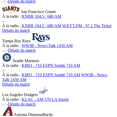
-
:
-
Détails du match
San Francisco Giants
À la radio :
KNBR 104.5 / 680 AM
-
-
À la radio :
KNBR 104.5 / 680 AM
WXYT-FM - 97.1 The Ticket
Détails du match
Tampa Bay Rays
À la radio :
WWJB - News-Talk 1450 AM
-
:
-
Détails du match
Seattle Mariners
À la radio :
KIRO - 710 ESPN Seattle 710 AM
-
-
À la radio :
KIRO - 710 ESPN Seattle 710 AM
WWJB - News-
Talk 1450 AM
Détails du match
Los Angeles Dodgers
À la radio :
KLAC - AM 570 LA Sports
-
:
-
Détails du match
Arizona Diamondbacks