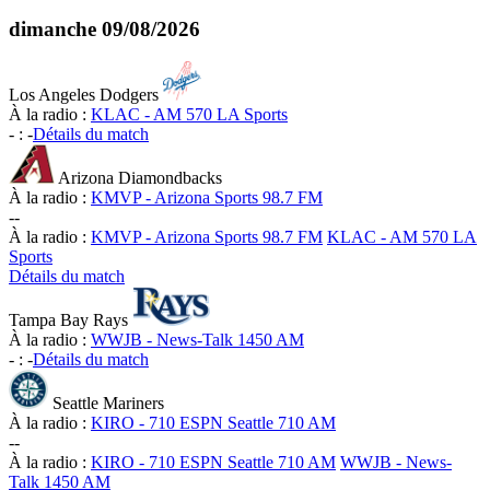
dimanche
09/08/2026
Los Angeles Dodgers
À la radio :
KLAC - AM 570 LA Sports
-
:
-
Détails du match
Arizona Diamondbacks
À la radio :
KMVP - Arizona Sports 98.7 FM
-
-
À la radio :
KMVP - Arizona Sports 98.7 FM
KLAC - AM 570 LA
Sports
Détails du match
Tampa Bay Rays
À la radio :
WWJB - News-Talk 1450 AM
-
:
-
Détails du match
Seattle Mariners
À la radio :
KIRO - 710 ESPN Seattle 710 AM
-
-
À la radio :
KIRO - 710 ESPN Seattle 710 AM
WWJB - News-
Talk 1450 AM