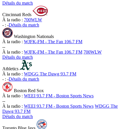
Détails du match
Cincinnati Reds
À la radio :
700WLW
-
:
-
Détails du match
Washington Nationals
À la radio :
WJFK-FM - The Fan 106.7 FM
-
-
À la radio :
WJFK-FM - The Fan 106.7 FM
700WLW
Détails du match
Athletics
À la radio :
WDGG The Dawg 93.7 FM
-
:
-
Détails du match
Boston Red Sox
À la radio :
WEEI 93.7 FM - Boston Sports News
-
-
À la radio :
WEEI 93.7 FM - Boston Sports News
WDGG The
Dawg 93.7 FM
Détails du match
Toronto Blue Jays