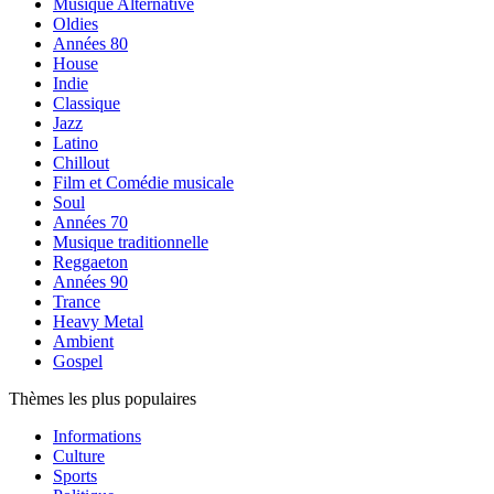
Musique Alternative
Oldies
Années 80
House
Indie
Classique
Jazz
Latino
Chillout
Film et Comédie musicale
Soul
Années 70
Musique traditionnelle
Reggaeton
Années 90
Trance
Heavy Metal
Ambient
Gospel
Thèmes les plus populaires
Informations
Culture
Sports