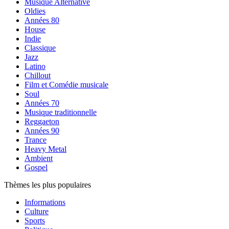
Musique Alternative
Oldies
Années 80
House
Indie
Classique
Jazz
Latino
Chillout
Film et Comédie musicale
Soul
Années 70
Musique traditionnelle
Reggaeton
Années 90
Trance
Heavy Metal
Ambient
Gospel
Thèmes les plus populaires
Informations
Culture
Sports