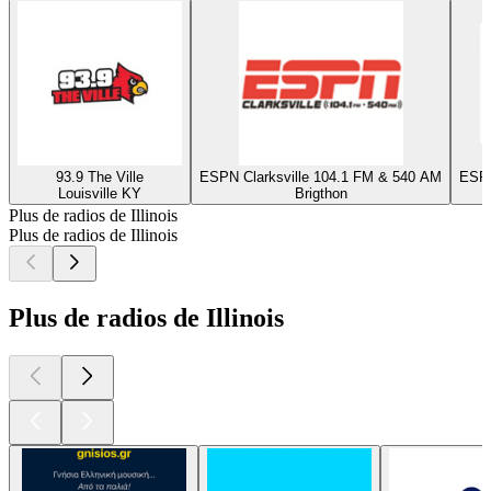
93.9 The Ville
ESPN Clarksville 104.1 FM & 540 AM
ESPN
Louisville KY
Brigthon
Plus de radios de Illinois
Plus de radios de Illinois
Plus de radios de Illinois