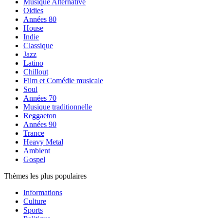
Musique Alternative
Oldies
Années 80
House
Indie
Classique
Jazz
Latino
Chillout
Film et Comédie musicale
Soul
Années 70
Musique traditionnelle
Reggaeton
Années 90
Trance
Heavy Metal
Ambient
Gospel
Thèmes les plus populaires
Informations
Culture
Sports