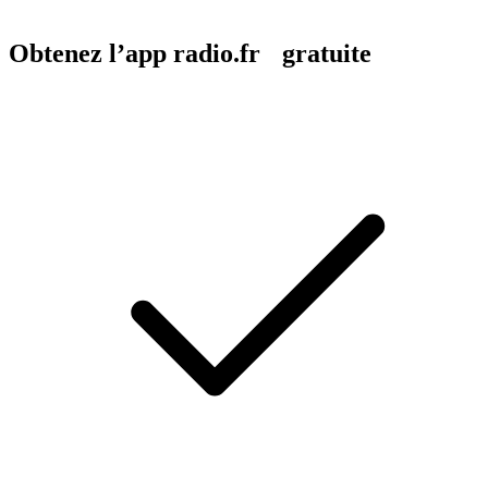
Obtenez l’app radio.fr gratuite