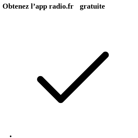
Obtenez l’app radio.fr gratuite