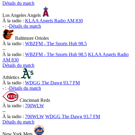
Détails du match
Los Angeles Angels
À la radio :
KLAA Angels Radio AM 830
-
:
-
Détails du match
Baltimore Orioles
À la radio :
WBZFM - The Sports Hub 98.5
-
-
À la radio :
WBZFM - The Sports Hub 98.5
KLAA Angels Radio
AM 830
Détails du match
Athletics
À la radio :
WDGG The Dawg 93.7 FM
-
:
-
Détails du match
Cincinnati Reds
À la radio :
700WLW
-
-
À la radio :
700WLW
WDGG The Dawg 93.7 FM
Détails du match
New York Mets