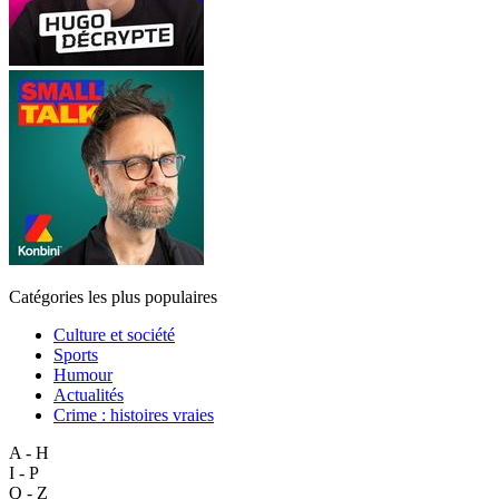
Catégories les plus populaires
Culture et société
Sports
Humour
Actualités
Crime : histoires vraies
A - H
I - P
Q - Z