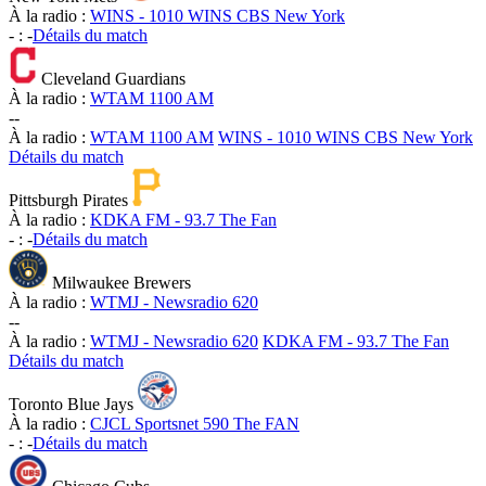
À la radio :
WINS - 1010 WINS CBS New York
-
:
-
Détails du match
Cleveland Guardians
À la radio :
WTAM 1100 AM
-
-
À la radio :
WTAM 1100 AM
WINS - 1010 WINS CBS New York
Détails du match
Pittsburgh Pirates
À la radio :
KDKA FM - 93.7 The Fan
-
:
-
Détails du match
Milwaukee Brewers
À la radio :
WTMJ - Newsradio 620
-
-
À la radio :
WTMJ - Newsradio 620
KDKA FM - 93.7 The Fan
Détails du match
Toronto Blue Jays
À la radio :
CJCL Sportsnet 590 The FAN
-
:
-
Détails du match