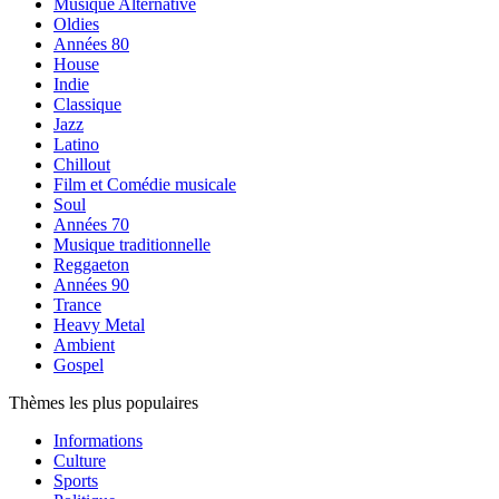
Musique Alternative
Oldies
Années 80
House
Indie
Classique
Jazz
Latino
Chillout
Film et Comédie musicale
Soul
Années 70
Musique traditionnelle
Reggaeton
Années 90
Trance
Heavy Metal
Ambient
Gospel
Thèmes les plus populaires
Informations
Culture
Sports