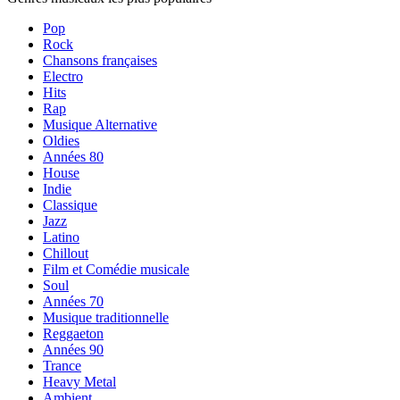
Pop
Rock
Chansons françaises
Electro
Hits
Rap
Musique Alternative
Oldies
Années 80
House
Indie
Classique
Jazz
Latino
Chillout
Film et Comédie musicale
Soul
Années 70
Musique traditionnelle
Reggaeton
Années 90
Trance
Heavy Metal
Ambient