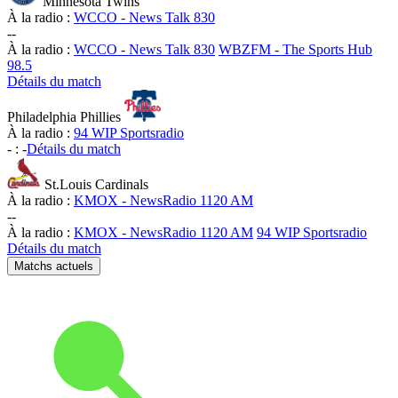
Minnesota Twins
À la radio :
WCCO - News Talk 830
-
-
À la radio :
WCCO - News Talk 830
WBZFM - The Sports Hub
98.5
Détails du match
Philadelphia Phillies
À la radio :
94 WIP Sportsradio
-
:
-
Détails du match
St.Louis Cardinals
À la radio :
KMOX - NewsRadio 1120 AM
-
-
À la radio :
KMOX - NewsRadio 1120 AM
94 WIP Sportsradio
Détails du match
Matchs actuels