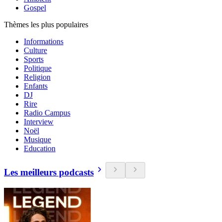
Gospel
Thèmes les plus populaires
Informations
Culture
Sports
Politique
Religion
Enfants
DJ
Rire
Radio Campus
Interview
Noël
Musique
Education
Les meilleurs podcasts