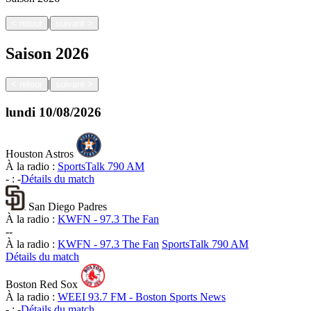
|
<
retour
suivant
>
Saison
2026
|
<
retour
suivant
>
lundi
10/08/2026
Houston Astros
À la radio :
SportsTalk 790 AM
-
:
-
Détails du match
San Diego Padres
À la radio :
KWFN - 97.3 The Fan
-
-
À la radio :
KWFN - 97.3 The Fan
SportsTalk 790 AM
Détails du match
Boston Red Sox
À la radio :
WEEI 93.7 FM - Boston Sports News
-
:
-
Détails du match