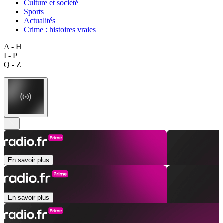
Culture et société
Sports
Actualités
Crime : histoires vraies
A - H
I - P
Q - Z
En savoir plus
En savoir plus