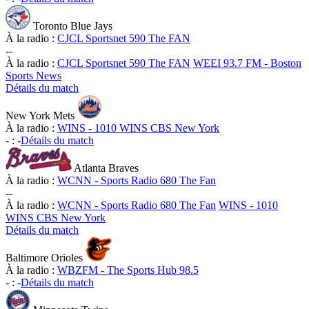
Toronto Blue Jays
À la radio :
CJCL Sportsnet 590 The FAN
-
-
À la radio :
CJCL Sportsnet 590 The FAN
WEEI 93.7 FM - Boston
Sports News
Détails du match
New York Mets
À la radio :
WINS - 1010 WINS CBS New York
-
:
-
Détails du match
Atlanta Braves
À la radio :
WCNN - Sports Radio 680 The Fan
-
-
À la radio :
WCNN - Sports Radio 680 The Fan
WINS - 1010
WINS CBS New York
Détails du match
Baltimore Orioles
À la radio :
WBZFM - The Sports Hub 98.5
-
:
-
Détails du match