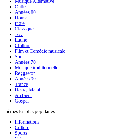
Musique Alternative
Oldies
Années 80
House
Indie
Classique
Jazz
Latino
Chillout
Film et Comédie musicale
Soul
Années 70
Musique traditionnelle
Reggaeton
Années 90
Trance
Heavy Metal
Ambient
Gospel
Thèmes les plus populaires
Informations
Culture
Sports