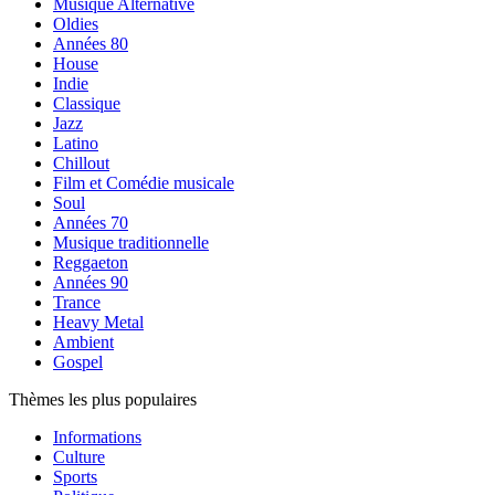
Musique Alternative
Oldies
Années 80
House
Indie
Classique
Jazz
Latino
Chillout
Film et Comédie musicale
Soul
Années 70
Musique traditionnelle
Reggaeton
Années 90
Trance
Heavy Metal
Ambient
Gospel
Thèmes les plus populaires
Informations
Culture
Sports