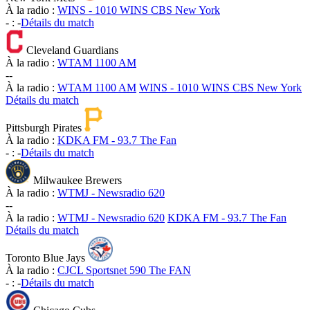
À la radio :
WINS - 1010 WINS CBS New York
-
:
-
Détails du match
Cleveland Guardians
À la radio :
WTAM 1100 AM
-
-
À la radio :
WTAM 1100 AM
WINS - 1010 WINS CBS New York
Détails du match
Pittsburgh Pirates
À la radio :
KDKA FM - 93.7 The Fan
-
:
-
Détails du match
Milwaukee Brewers
À la radio :
WTMJ - Newsradio 620
-
-
À la radio :
WTMJ - Newsradio 620
KDKA FM - 93.7 The Fan
Détails du match
Toronto Blue Jays
À la radio :
CJCL Sportsnet 590 The FAN
-
:
-
Détails du match