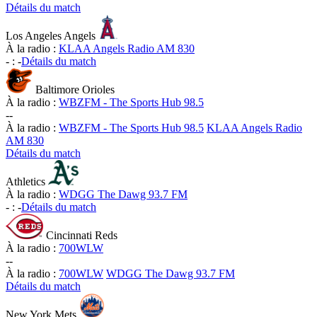
Détails du match
Los Angeles Angels
À la radio :
KLAA Angels Radio AM 830
-
:
-
Détails du match
Baltimore Orioles
À la radio :
WBZFM - The Sports Hub 98.5
-
-
À la radio :
WBZFM - The Sports Hub 98.5
KLAA Angels Radio
AM 830
Détails du match
Athletics
À la radio :
WDGG The Dawg 93.7 FM
-
:
-
Détails du match
Cincinnati Reds
À la radio :
700WLW
-
-
À la radio :
700WLW
WDGG The Dawg 93.7 FM
Détails du match
New York Mets