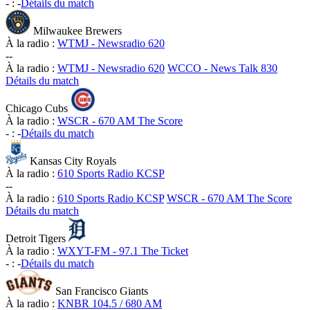
-
:
-
Détails du match
Milwaukee Brewers
À la radio :
WTMJ - Newsradio 620
-
-
À la radio :
WTMJ - Newsradio 620
WCCO - News Talk 830
Détails du match
Chicago Cubs
À la radio :
WSCR - 670 AM The Score
-
:
-
Détails du match
Kansas City Royals
À la radio :
610 Sports Radio KCSP
-
-
À la radio :
610 Sports Radio KCSP
WSCR - 670 AM The Score
Détails du match
Detroit Tigers
À la radio :
WXYT-FM - 97.1 The Ticket
-
:
-
Détails du match
San Francisco Giants
À la radio :
KNBR 104.5 / 680 AM