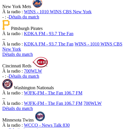
New York Mets
À la radio :
WINS - 1010 WINS CBS New York
-
:
-
Détails du match
Pittsburgh Pirates
À la radio :
KDKA FM - 93.7 The Fan
-
-
À la radio :
KDKA FM - 93.7 The Fan
WINS - 1010 WINS CBS
New York
Détails du match
Cincinnati Reds
À la radio :
700WLW
-
:
-
Détails du match
Washington Nationals
À la radio :
WJFK-FM - The Fan 106.7 FM
-
-
À la radio :
WJFK-FM - The Fan 106.7 FM
700WLW
Détails du match
Minnesota Twins
À la radio :
WCCO - News Talk 830