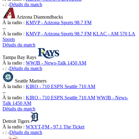
-
:
-
Détails du match
Arizona Diamondbacks
À la radio :
KMVP - Arizona Sports 98.7 FM
-
-
À la radio :
KMVP - Arizona Sports 98.7 FM
KLAC - AM 570 LA
Sports
Détails du match
Tampa Bay Rays
À la radio :
WWJB - News-Talk 1450 AM
-
:
-
Détails du match
Seattle Mariners
À la radio :
KIRO - 710 ESPN Seattle 710 AM
-
-
À la radio :
KIRO - 710 ESPN Seattle 710 AM
WWJB - News-
Talk 1450 AM
Détails du match
Detroit Tigers
À la radio :
WXYT-FM - 97.1 The Ticket
-
:
-
Détails du match