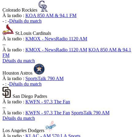
Colorado Rockies
À la radio :
KOA 850 AM & 94.1 FM
-
:
-
Détails du match
St.Louis Cardinals
À la radio :
KMOX - NewsRadio 1120 AM
-
-
À la radio :
KMOX - NewsRadio 1120 AM
KOA 850 AM & 94.1
FM
Détails du match
Houston Astros
À la radio :
SportsTalk 790 AM
-
:
-
Détails du match
San Diego Padres
À la radio :
KWFN - 97.3 The Fan
-
-
À la radio :
KWFN - 97.3 The Fan
SportsTalk 790 AM
Détails du match
Los Angeles Dodgers
À la radio :
KLAC - AM 570 LA Sports