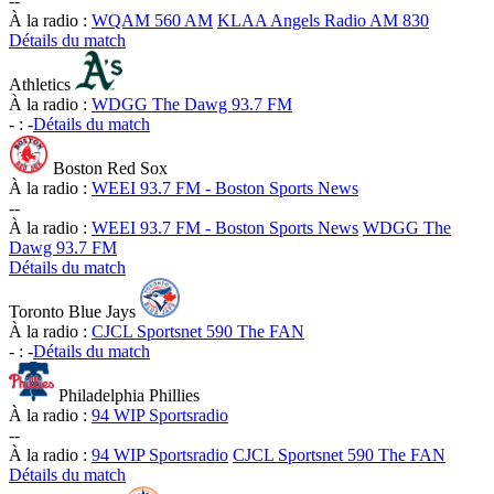
-
-
À la radio :
WQAM 560 AM
KLAA Angels Radio AM 830
Détails du match
Athletics
À la radio :
WDGG The Dawg 93.7 FM
-
:
-
Détails du match
Boston Red Sox
À la radio :
WEEI 93.7 FM - Boston Sports News
-
-
À la radio :
WEEI 93.7 FM - Boston Sports News
WDGG The
Dawg 93.7 FM
Détails du match
Toronto Blue Jays
À la radio :
CJCL Sportsnet 590 The FAN
-
:
-
Détails du match
Philadelphia Phillies
À la radio :
94 WIP Sportsradio
-
-
À la radio :
94 WIP Sportsradio
CJCL Sportsnet 590 The FAN
Détails du match