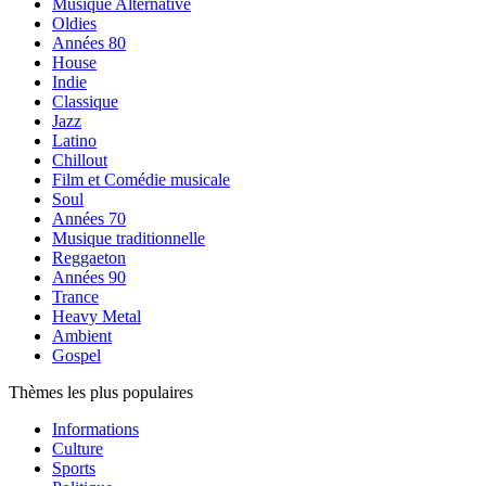
Musique Alternative
Oldies
Années 80
House
Indie
Classique
Jazz
Latino
Chillout
Film et Comédie musicale
Soul
Années 70
Musique traditionnelle
Reggaeton
Années 90
Trance
Heavy Metal
Ambient
Gospel
Thèmes les plus populaires
Informations
Culture
Sports