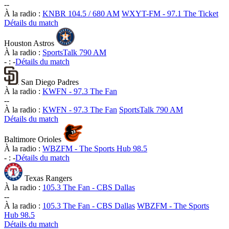
-
-
À la radio :
KNBR 104.5 / 680 AM
WXYT-FM - 97.1 The Ticket
Détails du match
Houston Astros
À la radio :
SportsTalk 790 AM
-
:
-
Détails du match
San Diego Padres
À la radio :
KWFN - 97.3 The Fan
-
-
À la radio :
KWFN - 97.3 The Fan
SportsTalk 790 AM
Détails du match
Baltimore Orioles
À la radio :
WBZFM - The Sports Hub 98.5
-
:
-
Détails du match
Texas Rangers
À la radio :
105.3 The Fan - CBS Dallas
-
-
À la radio :
105.3 The Fan - CBS Dallas
WBZFM - The Sports
Hub 98.5
Détails du match