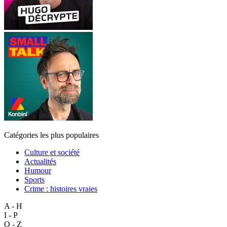
Catégories les plus populaires
Culture et société
Actualités
Humour
Sports
Crime : histoires vraies
A - H
I - P
Q - Z