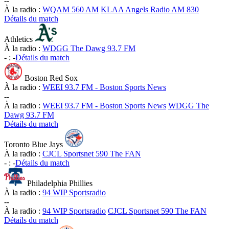
-
-
À la radio :
WQAM 560 AM
KLAA Angels Radio AM 830
Détails du match
Athletics
À la radio :
WDGG The Dawg 93.7 FM
-
:
-
Détails du match
Boston Red Sox
À la radio :
WEEI 93.7 FM - Boston Sports News
-
-
À la radio :
WEEI 93.7 FM - Boston Sports News
WDGG The
Dawg 93.7 FM
Détails du match
Toronto Blue Jays
À la radio :
CJCL Sportsnet 590 The FAN
-
:
-
Détails du match
Philadelphia Phillies
À la radio :
94 WIP Sportsradio
-
-
À la radio :
94 WIP Sportsradio
CJCL Sportsnet 590 The FAN
Détails du match