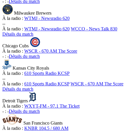
-
:
-
Détails du match
Milwaukee Brewers
À la radio :
WTMJ - Newsradio 620
-
-
À la radio :
WTMJ - Newsradio 620
WCCO - News Talk 830
Détails du match
Chicago Cubs
À la radio :
WSCR - 670 AM The Score
-
:
-
Détails du match
Kansas City Royals
À la radio :
610 Sports Radio KCSP
-
-
À la radio :
610 Sports Radio KCSP
WSCR - 670 AM The Score
Détails du match
Detroit Tigers
À la radio :
WXYT-FM - 97.1 The Ticket
-
:
-
Détails du match
San Francisco Giants
À la radio :
KNBR 104.5 / 680 AM