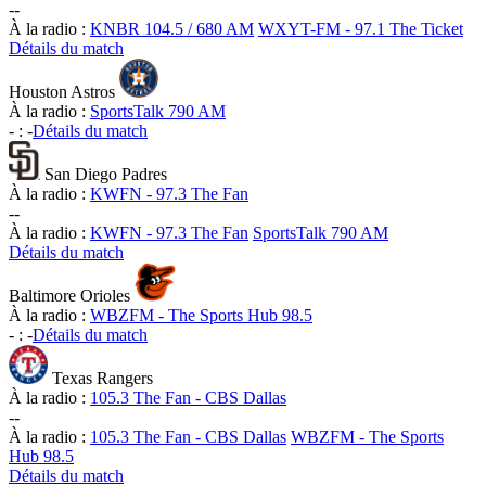
-
-
À la radio :
KNBR 104.5 / 680 AM
WXYT-FM - 97.1 The Ticket
Détails du match
Houston Astros
À la radio :
SportsTalk 790 AM
-
:
-
Détails du match
San Diego Padres
À la radio :
KWFN - 97.3 The Fan
-
-
À la radio :
KWFN - 97.3 The Fan
SportsTalk 790 AM
Détails du match
Baltimore Orioles
À la radio :
WBZFM - The Sports Hub 98.5
-
:
-
Détails du match
Texas Rangers
À la radio :
105.3 The Fan - CBS Dallas
-
-
À la radio :
105.3 The Fan - CBS Dallas
WBZFM - The Sports
Hub 98.5
Détails du match