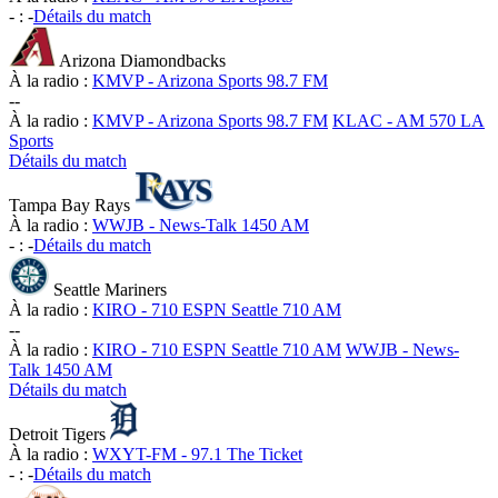
-
:
-
Détails du match
Arizona Diamondbacks
À la radio :
KMVP - Arizona Sports 98.7 FM
-
-
À la radio :
KMVP - Arizona Sports 98.7 FM
KLAC - AM 570 LA
Sports
Détails du match
Tampa Bay Rays
À la radio :
WWJB - News-Talk 1450 AM
-
:
-
Détails du match
Seattle Mariners
À la radio :
KIRO - 710 ESPN Seattle 710 AM
-
-
À la radio :
KIRO - 710 ESPN Seattle 710 AM
WWJB - News-
Talk 1450 AM
Détails du match
Detroit Tigers
À la radio :
WXYT-FM - 97.1 The Ticket
-
:
-
Détails du match