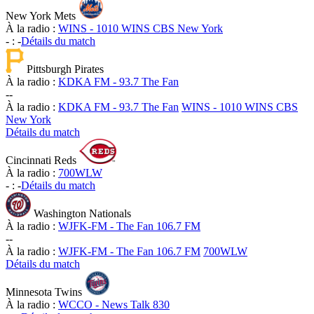
New York Mets
À la radio :
WINS - 1010 WINS CBS New York
-
:
-
Détails du match
Pittsburgh Pirates
À la radio :
KDKA FM - 93.7 The Fan
-
-
À la radio :
KDKA FM - 93.7 The Fan
WINS - 1010 WINS CBS
New York
Détails du match
Cincinnati Reds
À la radio :
700WLW
-
:
-
Détails du match
Washington Nationals
À la radio :
WJFK-FM - The Fan 106.7 FM
-
-
À la radio :
WJFK-FM - The Fan 106.7 FM
700WLW
Détails du match
Minnesota Twins
À la radio :
WCCO - News Talk 830