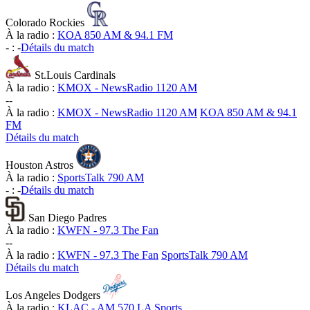
Colorado Rockies
À la radio :
KOA 850 AM & 94.1 FM
-
:
-
Détails du match
St.Louis Cardinals
À la radio :
KMOX - NewsRadio 1120 AM
-
-
À la radio :
KMOX - NewsRadio 1120 AM
KOA 850 AM & 94.1
FM
Détails du match
Houston Astros
À la radio :
SportsTalk 790 AM
-
:
-
Détails du match
San Diego Padres
À la radio :
KWFN - 97.3 The Fan
-
-
À la radio :
KWFN - 97.3 The Fan
SportsTalk 790 AM
Détails du match
Los Angeles Dodgers
À la radio :
KLAC - AM 570 LA Sports