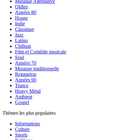
Musique Alternative
Oldies
Années 80
House
Indie
Classique
Jazz
Latino
Chillout
Film et Comédie musicale
Soul
Années 70
Musique traditionnelle
Reggaeton
Années 90
Trance
Heavy Metal
Ambient
Gospel
Thèmes les plus populaires
Informations
Culture
Sports