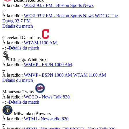
Boston Red Sox
À la radio :
WEEI 93.7 FM - Boston Sports News
-
-
À la radio :
WEEI 93.7 FM - Boston Sports News
WDGG The
Dawg 93.7 FM
Détails du match
Cleveland Guardians
À la radio :
WTAM 1100 AM
-
:
-
Détails du match
Chicago White Sox
À la radio :
WMVP - ESPN 1000 AM
-
-
À la radio :
WMVP - ESPN 1000 AM
WTAM 1100 AM
Détails du match
Minnesota Twins
À la radio :
WCCO - News Talk 830
-
:
-
Détails du match
Milwaukee Brewers
À la radio :
WTMJ - Newsradio 620
-
-