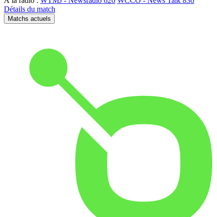
À la radio :
WTMJ - Newsradio 620
WCCO - News Talk 830
Détails du match
Matchs actuels