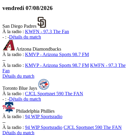
vendredi
07/08/2026
San Diego Padres
À la radio :
KWFN - 97.3 The Fan
-
:
-
Détails du match
Arizona Diamondbacks
À la radio :
KMVP - Arizona Sports 98.7 FM
-
-
À la radio :
KMVP - Arizona Sports 98.7 FM
KWFN - 97.3 The
Fan
Détails du match
Toronto Blue Jays
À la radio :
CJCL Sportsnet 590 The FAN
-
:
-
Détails du match
Philadelphia Phillies
À la radio :
94 WIP Sportsradio
-
-
À la radio :
94 WIP Sportsradio
CJCL Sportsnet 590 The FAN
Détails du match