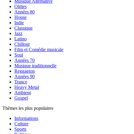
Musique Alternative
Oldies
Années 80
House
Indie
Classique
Jazz
Latino
Chillout
Film et Comédie musicale
Soul
Années 70
Musique traditionnelle
Reggaeton
Années 90
Trance
Heavy Metal
Ambient
Gospel
Thèmes les plus populaires
Informations
Culture
Sports