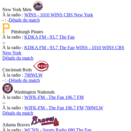
New York Mets
À la radio :
WINS - 1010 WINS CBS New York
-
:
-
Détails du match
Pittsburgh Pirates
À la radio :
KDKA FM - 93.7 The Fan
-
-
À la radio :
KDKA FM - 93.7 The Fan
WINS - 1010 WINS CBS
New York
Détails du match
Cincinnati Reds
À la radio :
700WLW
-
:
-
Détails du match
Washington Nationals
À la radio :
WJFK-FM - The Fan 106.7 FM
-
-
À la radio :
WJFK-FM - The Fan 106.7 FM
700WLW
Détails du match
Atlanta Braves
À la radio :
WCNN - Sports Radio 680 The Fan