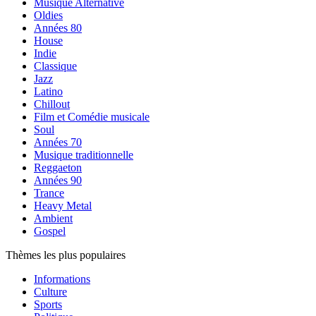
Musique Alternative
Oldies
Années 80
House
Indie
Classique
Jazz
Latino
Chillout
Film et Comédie musicale
Soul
Années 70
Musique traditionnelle
Reggaeton
Années 90
Trance
Heavy Metal
Ambient
Gospel
Thèmes les plus populaires
Informations
Culture
Sports