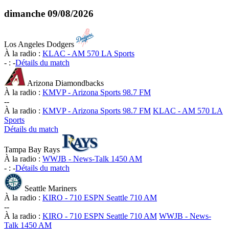
dimanche
09/08/2026
Los Angeles Dodgers
À la radio :
KLAC - AM 570 LA Sports
-
:
-
Détails du match
Arizona Diamondbacks
À la radio :
KMVP - Arizona Sports 98.7 FM
-
-
À la radio :
KMVP - Arizona Sports 98.7 FM
KLAC - AM 570 LA
Sports
Détails du match
Tampa Bay Rays
À la radio :
WWJB - News-Talk 1450 AM
-
:
-
Détails du match
Seattle Mariners
À la radio :
KIRO - 710 ESPN Seattle 710 AM
-
-
À la radio :
KIRO - 710 ESPN Seattle 710 AM
WWJB - News-
Talk 1450 AM