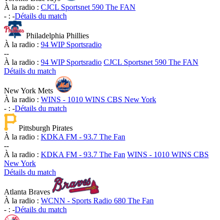
À la radio :
CJCL Sportsnet 590 The FAN
-
:
-
Détails du match
Philadelphia Phillies
À la radio :
94 WIP Sportsradio
-
-
À la radio :
94 WIP Sportsradio
CJCL Sportsnet 590 The FAN
Détails du match
New York Mets
À la radio :
WINS - 1010 WINS CBS New York
-
:
-
Détails du match
Pittsburgh Pirates
À la radio :
KDKA FM - 93.7 The Fan
-
-
À la radio :
KDKA FM - 93.7 The Fan
WINS - 1010 WINS CBS
New York
Détails du match
Atlanta Braves
À la radio :
WCNN - Sports Radio 680 The Fan
-
:
-
Détails du match