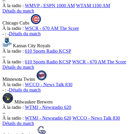
-
-
À la radio :
WMVP - ESPN 1000 AM
WTAM 1100 AM
Détails du match
Chicago Cubs
À la radio :
WSCR - 670 AM The Score
-
:
-
Détails du match
Kansas City Royals
À la radio :
610 Sports Radio KCSP
-
-
À la radio :
610 Sports Radio KCSP
WSCR - 670 AM The Score
Détails du match
Minnesota Twins
À la radio :
WCCO - News Talk 830
-
:
-
Détails du match
Milwaukee Brewers
À la radio :
WTMJ - Newsradio 620
-
-
À la radio :
WTMJ - Newsradio 620
WCCO - News Talk 830
Détails du match