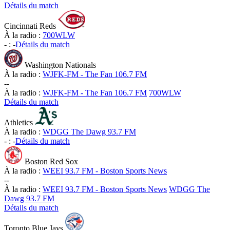
Détails du match
Cincinnati Reds
À la radio :
700WLW
-
:
-
Détails du match
Washington Nationals
À la radio :
WJFK-FM - The Fan 106.7 FM
-
-
À la radio :
WJFK-FM - The Fan 106.7 FM
700WLW
Détails du match
Athletics
À la radio :
WDGG The Dawg 93.7 FM
-
:
-
Détails du match
Boston Red Sox
À la radio :
WEEI 93.7 FM - Boston Sports News
-
-
À la radio :
WEEI 93.7 FM - Boston Sports News
WDGG The
Dawg 93.7 FM
Détails du match
Toronto Blue Jays