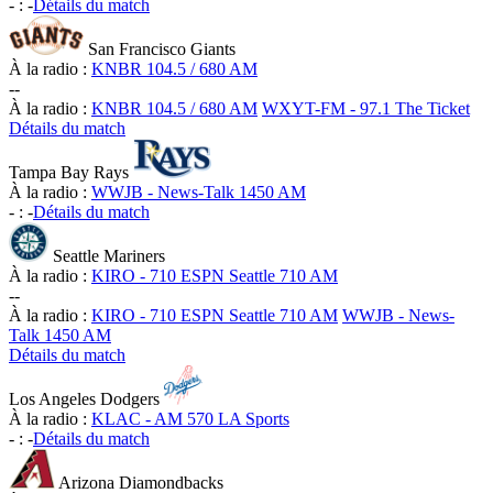
-
:
-
Détails du match
San Francisco Giants
À la radio :
KNBR 104.5 / 680 AM
-
-
À la radio :
KNBR 104.5 / 680 AM
WXYT-FM - 97.1 The Ticket
Détails du match
Tampa Bay Rays
À la radio :
WWJB - News-Talk 1450 AM
-
:
-
Détails du match
Seattle Mariners
À la radio :
KIRO - 710 ESPN Seattle 710 AM
-
-
À la radio :
KIRO - 710 ESPN Seattle 710 AM
WWJB - News-
Talk 1450 AM
Détails du match
Los Angeles Dodgers
À la radio :
KLAC - AM 570 LA Sports
-
:
-
Détails du match
Arizona Diamondbacks