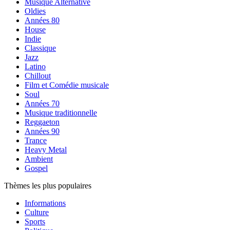
Musique Alternative
Oldies
Années 80
House
Indie
Classique
Jazz
Latino
Chillout
Film et Comédie musicale
Soul
Années 70
Musique traditionnelle
Reggaeton
Années 90
Trance
Heavy Metal
Ambient
Gospel
Thèmes les plus populaires
Informations
Culture
Sports