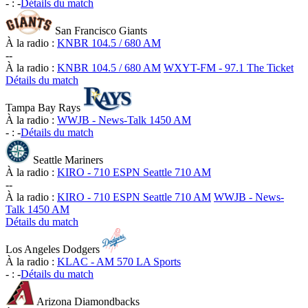
-
:
-
Détails du match
San Francisco Giants
À la radio :
KNBR 104.5 / 680 AM
-
-
À la radio :
KNBR 104.5 / 680 AM
WXYT-FM - 97.1 The Ticket
Détails du match
Tampa Bay Rays
À la radio :
WWJB - News-Talk 1450 AM
-
:
-
Détails du match
Seattle Mariners
À la radio :
KIRO - 710 ESPN Seattle 710 AM
-
-
À la radio :
KIRO - 710 ESPN Seattle 710 AM
WWJB - News-
Talk 1450 AM
Détails du match
Los Angeles Dodgers
À la radio :
KLAC - AM 570 LA Sports
-
:
-
Détails du match
Arizona Diamondbacks