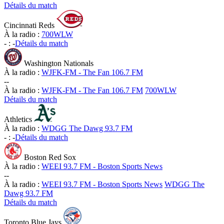
Détails du match
Cincinnati Reds
À la radio :
700WLW
-
:
-
Détails du match
Washington Nationals
À la radio :
WJFK-FM - The Fan 106.7 FM
-
-
À la radio :
WJFK-FM - The Fan 106.7 FM
700WLW
Détails du match
Athletics
À la radio :
WDGG The Dawg 93.7 FM
-
:
-
Détails du match
Boston Red Sox
À la radio :
WEEI 93.7 FM - Boston Sports News
-
-
À la radio :
WEEI 93.7 FM - Boston Sports News
WDGG The
Dawg 93.7 FM
Détails du match
Toronto Blue Jays