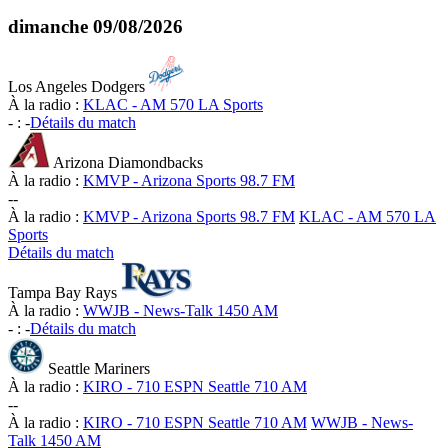
dimanche
09/08/2026
Los Angeles Dodgers
À la radio :
KLAC - AM 570 LA Sports
-
:
-
Détails du match
Arizona Diamondbacks
À la radio :
KMVP - Arizona Sports 98.7 FM
-
-
À la radio :
KMVP - Arizona Sports 98.7 FM
KLAC - AM 570 LA
Sports
Détails du match
Tampa Bay Rays
À la radio :
WWJB - News-Talk 1450 AM
-
:
-
Détails du match
Seattle Mariners
À la radio :
KIRO - 710 ESPN Seattle 710 AM
-
-
À la radio :
KIRO - 710 ESPN Seattle 710 AM
WWJB - News-
Talk 1450 AM