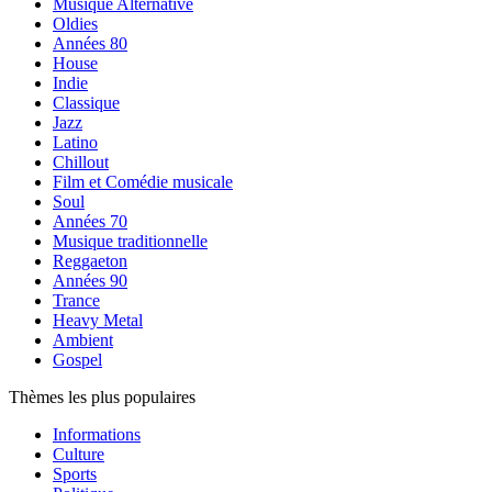
Musique Alternative
Oldies
Années 80
House
Indie
Classique
Jazz
Latino
Chillout
Film et Comédie musicale
Soul
Années 70
Musique traditionnelle
Reggaeton
Années 90
Trance
Heavy Metal
Ambient
Gospel
Thèmes les plus populaires
Informations
Culture
Sports