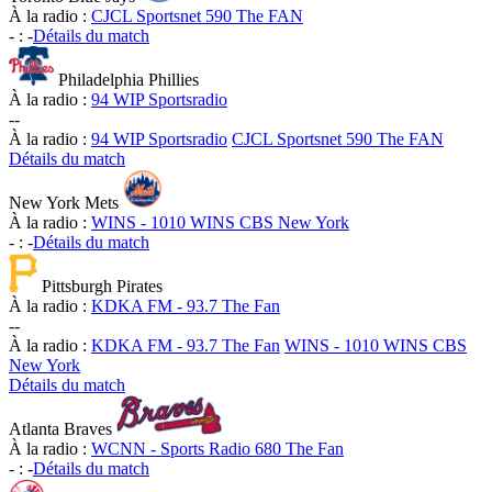
À la radio :
CJCL Sportsnet 590 The FAN
-
:
-
Détails du match
Philadelphia Phillies
À la radio :
94 WIP Sportsradio
-
-
À la radio :
94 WIP Sportsradio
CJCL Sportsnet 590 The FAN
Détails du match
New York Mets
À la radio :
WINS - 1010 WINS CBS New York
-
:
-
Détails du match
Pittsburgh Pirates
À la radio :
KDKA FM - 93.7 The Fan
-
-
À la radio :
KDKA FM - 93.7 The Fan
WINS - 1010 WINS CBS
New York
Détails du match
Atlanta Braves
À la radio :
WCNN - Sports Radio 680 The Fan
-
:
-
Détails du match