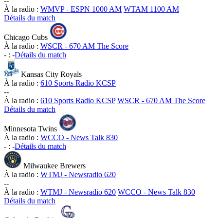
-
-
À la radio :
WMVP - ESPN 1000 AM
WTAM 1100 AM
Détails du match
Chicago Cubs
À la radio :
WSCR - 670 AM The Score
-
:
-
Détails du match
Kansas City Royals
À la radio :
610 Sports Radio KCSP
-
-
À la radio :
610 Sports Radio KCSP
WSCR - 670 AM The Score
Détails du match
Minnesota Twins
À la radio :
WCCO - News Talk 830
-
:
-
Détails du match
Milwaukee Brewers
À la radio :
WTMJ - Newsradio 620
-
-
À la radio :
WTMJ - Newsradio 620
WCCO - News Talk 830
Détails du match