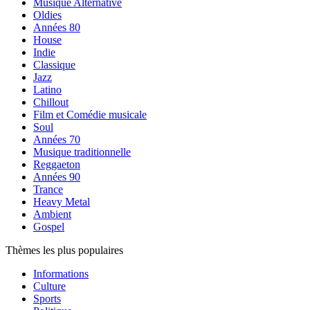
Musique Alternative
Oldies
Années 80
House
Indie
Classique
Jazz
Latino
Chillout
Film et Comédie musicale
Soul
Années 70
Musique traditionnelle
Reggaeton
Années 90
Trance
Heavy Metal
Ambient
Gospel
Thèmes les plus populaires
Informations
Culture
Sports