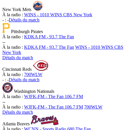
New York Mets
À la radio :
WINS - 1010 WINS CBS New York
-
:
-
Détails du match
Pittsburgh Pirates
À la radio :
KDKA FM - 93.7 The Fan
-
-
À la radio :
KDKA FM - 93.7 The Fan
WINS - 1010 WINS CBS
New York
Détails du match
Cincinnati Reds
À la radio :
700WLW
-
:
-
Détails du match
Washington Nationals
À la radio :
WJFK-FM - The Fan 106.7 FM
-
-
À la radio :
WJFK-FM - The Fan 106.7 FM
700WLW
Détails du match
Atlanta Braves
À la radio :
WCNN - Sports Radio 680 The Fan