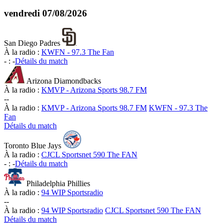
vendredi
07/08/2026
San Diego Padres
À la radio :
KWFN - 97.3 The Fan
-
:
-
Détails du match
Arizona Diamondbacks
À la radio :
KMVP - Arizona Sports 98.7 FM
-
-
À la radio :
KMVP - Arizona Sports 98.7 FM
KWFN - 97.3 The
Fan
Détails du match
Toronto Blue Jays
À la radio :
CJCL Sportsnet 590 The FAN
-
:
-
Détails du match
Philadelphia Phillies
À la radio :
94 WIP Sportsradio
-
-
À la radio :
94 WIP Sportsradio
CJCL Sportsnet 590 The FAN
Détails du match