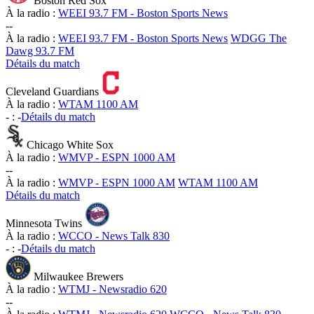
Boston Red Sox
À la radio :
WEEI 93.7 FM - Boston Sports News
-
-
À la radio :
WEEI 93.7 FM - Boston Sports News
WDGG The
Dawg 93.7 FM
Détails du match
Cleveland Guardians
À la radio :
WTAM 1100 AM
-
:
-
Détails du match
Chicago White Sox
À la radio :
WMVP - ESPN 1000 AM
-
-
À la radio :
WMVP - ESPN 1000 AM
WTAM 1100 AM
Détails du match
Minnesota Twins
À la radio :
WCCO - News Talk 830
-
:
-
Détails du match
Milwaukee Brewers
À la radio :
WTMJ - Newsradio 620
-
-