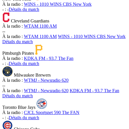
À la radio :
WINS - 1010 WINS CBS New York
-
:
-
Détails du match
Cleveland Guardians
À la radio :
WTAM 1100 AM
-
-
À la radio :
WTAM 1100 AM
WINS - 1010 WINS CBS New York
Détails du match
Pittsburgh Pirates
À la radio :
KDKA FM - 93.7 The Fan
-
:
-
Détails du match
Milwaukee Brewers
À la radio :
WTMJ - Newsradio 620
-
-
À la radio :
WTMJ - Newsradio 620
KDKA FM - 93.7 The Fan
Détails du match
Toronto Blue Jays
À la radio :
CJCL Sportsnet 590 The FAN
-
:
-
Détails du match