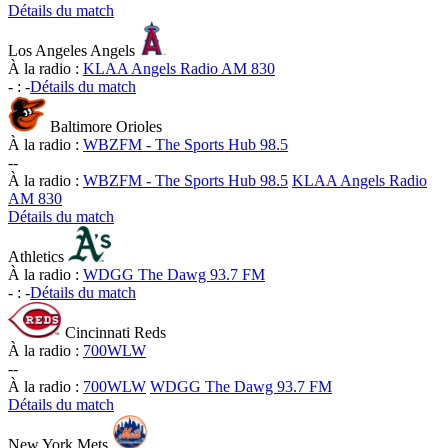
Détails du match
Los Angeles Angels
À la radio :
KLAA Angels Radio AM 830
-
:
-
Détails du match
Baltimore Orioles
À la radio :
WBZFM - The Sports Hub 98.5
-
-
À la radio :
WBZFM - The Sports Hub 98.5
KLAA Angels Radio
AM 830
Détails du match
Athletics
À la radio :
WDGG The Dawg 93.7 FM
-
:
-
Détails du match
Cincinnati Reds
À la radio :
700WLW
-
-
À la radio :
700WLW
WDGG The Dawg 93.7 FM
Détails du match
New York Mets