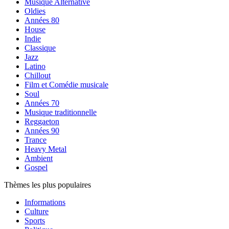
Musique Alternative
Oldies
Années 80
House
Indie
Classique
Jazz
Latino
Chillout
Film et Comédie musicale
Soul
Années 70
Musique traditionnelle
Reggaeton
Années 90
Trance
Heavy Metal
Ambient
Gospel
Thèmes les plus populaires
Informations
Culture
Sports