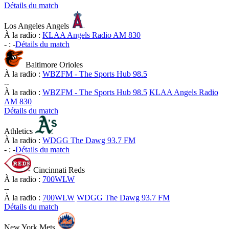
Détails du match
Los Angeles Angels
À la radio :
KLAA Angels Radio AM 830
-
:
-
Détails du match
Baltimore Orioles
À la radio :
WBZFM - The Sports Hub 98.5
-
-
À la radio :
WBZFM - The Sports Hub 98.5
KLAA Angels Radio
AM 830
Détails du match
Athletics
À la radio :
WDGG The Dawg 93.7 FM
-
:
-
Détails du match
Cincinnati Reds
À la radio :
700WLW
-
-
À la radio :
700WLW
WDGG The Dawg 93.7 FM
Détails du match
New York Mets