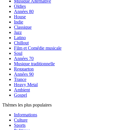
Musique Alternative
Oldies
Années 80
House
Indie
Classique
Jazz
Latino
Chillout
Film et Comédie musicale
Soul
Années 70
Musique traditionnelle
Reggaeton
Années 90
Trance
Heavy Metal
Ambient
Gospel
Thèmes les plus populaires
Informations
Culture
Sports