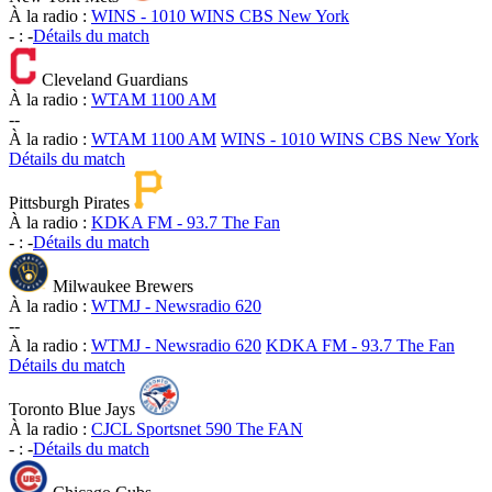
À la radio :
WINS - 1010 WINS CBS New York
-
:
-
Détails du match
Cleveland Guardians
À la radio :
WTAM 1100 AM
-
-
À la radio :
WTAM 1100 AM
WINS - 1010 WINS CBS New York
Détails du match
Pittsburgh Pirates
À la radio :
KDKA FM - 93.7 The Fan
-
:
-
Détails du match
Milwaukee Brewers
À la radio :
WTMJ - Newsradio 620
-
-
À la radio :
WTMJ - Newsradio 620
KDKA FM - 93.7 The Fan
Détails du match
Toronto Blue Jays
À la radio :
CJCL Sportsnet 590 The FAN
-
:
-
Détails du match