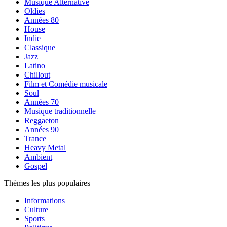
Musique Alternative
Oldies
Années 80
House
Indie
Classique
Jazz
Latino
Chillout
Film et Comédie musicale
Soul
Années 70
Musique traditionnelle
Reggaeton
Années 90
Trance
Heavy Metal
Ambient
Gospel
Thèmes les plus populaires
Informations
Culture
Sports