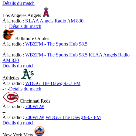
Détails du match
Los Angeles Angels
À la radio :
KLAA Angels Radio AM 830
-
:
-
Détails du match
Baltimore Orioles
À la radio :
WBZFM - The Sports Hub 98.5
-
-
À la radio :
WBZFM - The Sports Hub 98.5
KLAA Angels Radio
AM 830
Détails du match
Athletics
À la radio :
WDGG The Dawg 93.7 FM
-
:
-
Détails du match
Cincinnati Reds
À la radio :
700WLW
-
-
À la radio :
700WLW
WDGG The Dawg 93.7 FM
Détails du match
New York Mets