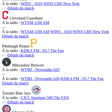
À la radio :
WINS - 1010 WINS CBS New York
-
:
-
Détails du match
Cleveland Guardians
À la radio :
WTAM 1100 AM
-
-
À la radio :
WTAM 1100 AM
WINS - 1010 WINS CBS New York
Détails du match
Pittsburgh Pirates
À la radio :
KDKA FM - 93.7 The Fan
-
:
-
Détails du match
Milwaukee Brewers
À la radio :
WTMJ - Newsradio 620
-
-
À la radio :
WTMJ - Newsradio 620
KDKA FM - 93.7 The Fan
Détails du match
Toronto Blue Jays
À la radio :
CJCL Sportsnet 590 The FAN
-
:
-
Détails du match