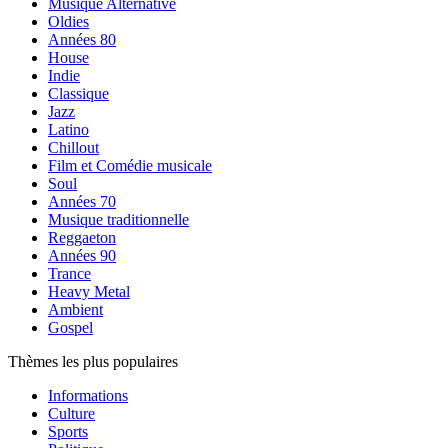
Musique Alternative
Oldies
Années 80
House
Indie
Classique
Jazz
Latino
Chillout
Film et Comédie musicale
Soul
Années 70
Musique traditionnelle
Reggaeton
Années 90
Trance
Heavy Metal
Ambient
Gospel
Thèmes les plus populaires
Informations
Culture
Sports