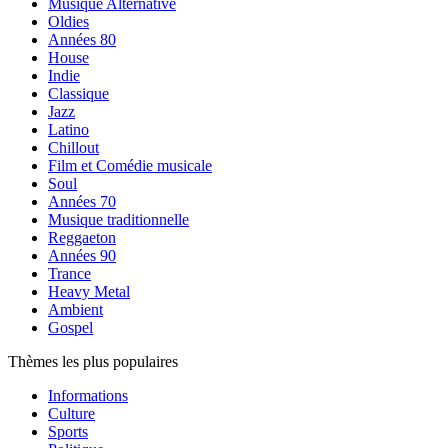
Musique Alternative
Oldies
Années 80
House
Indie
Classique
Jazz
Latino
Chillout
Film et Comédie musicale
Soul
Années 70
Musique traditionnelle
Reggaeton
Années 90
Trance
Heavy Metal
Ambient
Gospel
Thèmes les plus populaires
Informations
Culture
Sports