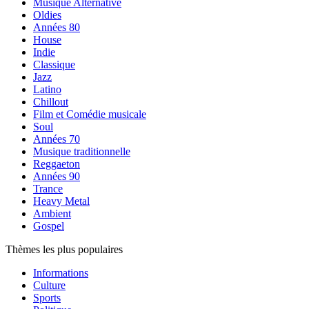
Musique Alternative
Oldies
Années 80
House
Indie
Classique
Jazz
Latino
Chillout
Film et Comédie musicale
Soul
Années 70
Musique traditionnelle
Reggaeton
Années 90
Trance
Heavy Metal
Ambient
Gospel
Thèmes les plus populaires
Informations
Culture
Sports