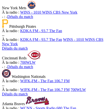
New York Mets
À la radio :
WINS - 1010 WINS CBS New York
-
:
-
Détails du match
Pittsburgh Pirates
À la radio :
KDKA FM - 93.7 The Fan
-
-
À la radio :
KDKA FM - 93.7 The Fan
WINS - 1010 WINS CBS
New York
Détails du match
Cincinnati Reds
À la radio :
700WLW
-
:
-
Détails du match
Washington Nationals
À la radio :
WJFK-FM - The Fan 106.7 FM
-
-
À la radio :
WJFK-FM - The Fan 106.7 FM
700WLW
Détails du match
Atlanta Braves
À la radio :
WCNN - Sports Radio 680 The Fan