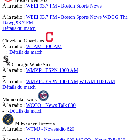
Boston Red Sox
À la radio :
WEEI 93.7 FM - Boston Sports News
-
-
À la radio :
WEEI 93.7 FM - Boston Sports News
WDGG The
Dawg 93.7 FM
Détails du match
Cleveland Guardians
À la radio :
WTAM 1100 AM
-
:
-
Détails du match
Chicago White Sox
À la radio :
WMVP - ESPN 1000 AM
-
-
À la radio :
WMVP - ESPN 1000 AM
WTAM 1100 AM
Détails du match
Minnesota Twins
À la radio :
WCCO - News Talk 830
-
:
-
Détails du match
Milwaukee Brewers
À la radio :
WTMJ - Newsradio 620
-
-