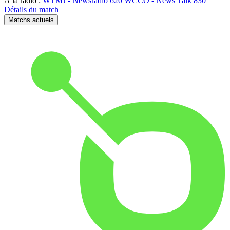
À la radio :
WTMJ - Newsradio 620
WCCO - News Talk 830
Détails du match
Matchs actuels