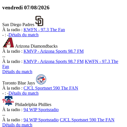
vendredi
07/08/2026
San Diego Padres
À la radio :
KWFN - 97.3 The Fan
-
:
-
Détails du match
Arizona Diamondbacks
À la radio :
KMVP - Arizona Sports 98.7 FM
-
-
À la radio :
KMVP - Arizona Sports 98.7 FM
KWFN - 97.3 The
Fan
Détails du match
Toronto Blue Jays
À la radio :
CJCL Sportsnet 590 The FAN
-
:
-
Détails du match
Philadelphia Phillies
À la radio :
94 WIP Sportsradio
-
-
À la radio :
94 WIP Sportsradio
CJCL Sportsnet 590 The FAN
Détails du match