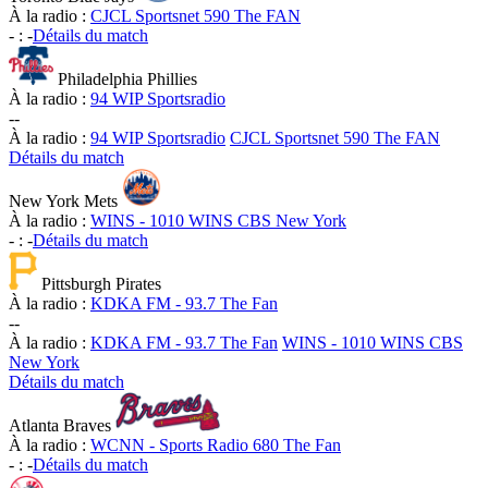
À la radio :
CJCL Sportsnet 590 The FAN
-
:
-
Détails du match
Philadelphia Phillies
À la radio :
94 WIP Sportsradio
-
-
À la radio :
94 WIP Sportsradio
CJCL Sportsnet 590 The FAN
Détails du match
New York Mets
À la radio :
WINS - 1010 WINS CBS New York
-
:
-
Détails du match
Pittsburgh Pirates
À la radio :
KDKA FM - 93.7 The Fan
-
-
À la radio :
KDKA FM - 93.7 The Fan
WINS - 1010 WINS CBS
New York
Détails du match
Atlanta Braves
À la radio :
WCNN - Sports Radio 680 The Fan
-
:
-
Détails du match