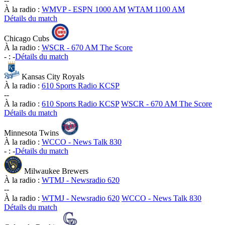
-
-
À la radio :
WMVP - ESPN 1000 AM
WTAM 1100 AM
Détails du match
Chicago Cubs
À la radio :
WSCR - 670 AM The Score
-
:
-
Détails du match
Kansas City Royals
À la radio :
610 Sports Radio KCSP
-
-
À la radio :
610 Sports Radio KCSP
WSCR - 670 AM The Score
Détails du match
Minnesota Twins
À la radio :
WCCO - News Talk 830
-
:
-
Détails du match
Milwaukee Brewers
À la radio :
WTMJ - Newsradio 620
-
-
À la radio :
WTMJ - Newsradio 620
WCCO - News Talk 830
Détails du match