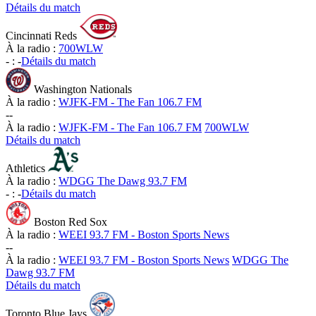
Détails du match
Cincinnati Reds
À la radio :
700WLW
-
:
-
Détails du match
Washington Nationals
À la radio :
WJFK-FM - The Fan 106.7 FM
-
-
À la radio :
WJFK-FM - The Fan 106.7 FM
700WLW
Détails du match
Athletics
À la radio :
WDGG The Dawg 93.7 FM
-
:
-
Détails du match
Boston Red Sox
À la radio :
WEEI 93.7 FM - Boston Sports News
-
-
À la radio :
WEEI 93.7 FM - Boston Sports News
WDGG The
Dawg 93.7 FM
Détails du match
Toronto Blue Jays