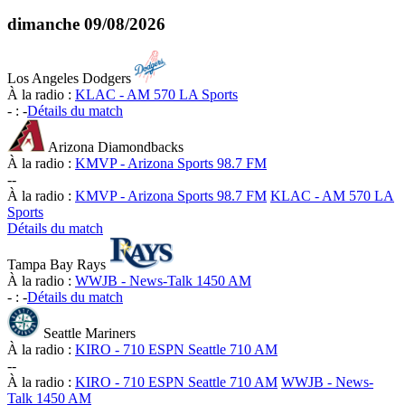
dimanche
09/08/2026
Los Angeles Dodgers
À la radio :
KLAC - AM 570 LA Sports
-
:
-
Détails du match
Arizona Diamondbacks
À la radio :
KMVP - Arizona Sports 98.7 FM
-
-
À la radio :
KMVP - Arizona Sports 98.7 FM
KLAC - AM 570 LA
Sports
Détails du match
Tampa Bay Rays
À la radio :
WWJB - News-Talk 1450 AM
-
:
-
Détails du match
Seattle Mariners
À la radio :
KIRO - 710 ESPN Seattle 710 AM
-
-
À la radio :
KIRO - 710 ESPN Seattle 710 AM
WWJB - News-
Talk 1450 AM