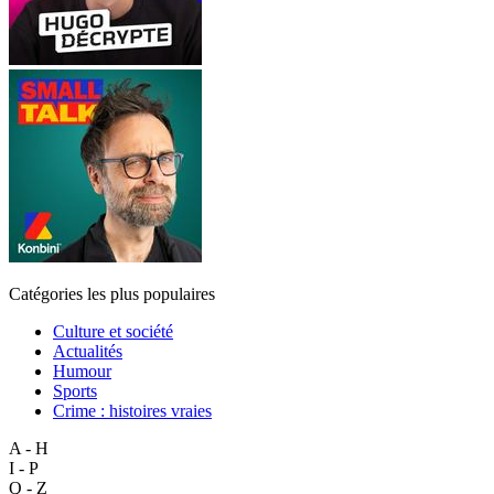
Catégories les plus populaires
Culture et société
Actualités
Humour
Sports
Crime : histoires vraies
A - H
I - P
Q - Z