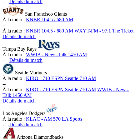
-
:
-
Détails du match
San Francisco Giants
À la radio :
KNBR 104.5 / 680 AM
-
-
À la radio :
KNBR 104.5 / 680 AM
WXYT-FM - 97.1 The Ticket
Détails du match
Tampa Bay Rays
À la radio :
WWJB - News-Talk 1450 AM
-
:
-
Détails du match
Seattle Mariners
À la radio :
KIRO - 710 ESPN Seattle 710 AM
-
-
À la radio :
KIRO - 710 ESPN Seattle 710 AM
WWJB - News-
Talk 1450 AM
Détails du match
Los Angeles Dodgers
À la radio :
KLAC - AM 570 LA Sports
-
:
-
Détails du match
Arizona Diamondbacks