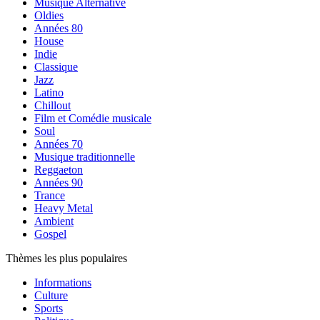
Musique Alternative
Oldies
Années 80
House
Indie
Classique
Jazz
Latino
Chillout
Film et Comédie musicale
Soul
Années 70
Musique traditionnelle
Reggaeton
Années 90
Trance
Heavy Metal
Ambient
Gospel
Thèmes les plus populaires
Informations
Culture
Sports