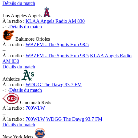
Détails du match
Los Angeles Angels
À la radio :
KLAA Angels Radio AM 830
-
:
-
Détails du match
Baltimore Orioles
À la radio :
WBZFM - The Sports Hub 98.5
-
-
À la radio :
WBZFM - The Sports Hub 98.5
KLAA Angels Radio
AM 830
Détails du match
Athletics
À la radio :
WDGG The Dawg 93.7 FM
-
:
-
Détails du match
Cincinnati Reds
À la radio :
700WLW
-
-
À la radio :
700WLW
WDGG The Dawg 93.7 FM
Détails du match
New York Mets