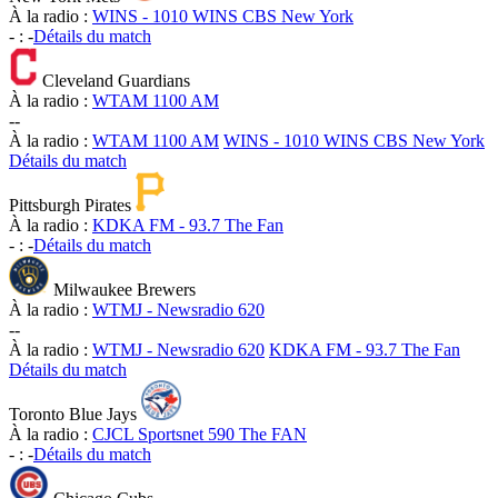
À la radio :
WINS - 1010 WINS CBS New York
-
:
-
Détails du match
Cleveland Guardians
À la radio :
WTAM 1100 AM
-
-
À la radio :
WTAM 1100 AM
WINS - 1010 WINS CBS New York
Détails du match
Pittsburgh Pirates
À la radio :
KDKA FM - 93.7 The Fan
-
:
-
Détails du match
Milwaukee Brewers
À la radio :
WTMJ - Newsradio 620
-
-
À la radio :
WTMJ - Newsradio 620
KDKA FM - 93.7 The Fan
Détails du match
Toronto Blue Jays
À la radio :
CJCL Sportsnet 590 The FAN
-
:
-
Détails du match