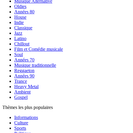
Musique Alternative
Oldies
Années 80
House
Indie
Classique
Jazz
Latino
Chillout
Film et Comédie musicale
Soul
Années 70
Musique traditionnelle
Reggaeton
Années 90
Trance
Heavy Metal
Ambient
Gospel
Thèmes les plus populaires
Informations
Culture
Sports