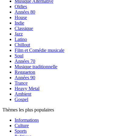
Musique Alternative
Oldies
Années 80
House
Indie
Classique
Jazz
Latino
Chillout
Film et Comédie musicale
Soul
Années 70
Musique traditionnelle
Reggaeton
Années 90
Trance
Heavy Metal
Ambient
Gospel
Thèmes les plus populaires
Informations
Culture
Sports