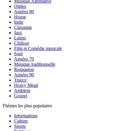
Musique Alternative
Oldies
Années 80
House
Indie
Classique
Jazz
Latino
Chillout
Film et Comédie musicale
Soul
Années 70
Musique traditionnelle
Reggaeton
Années 90
Trance
Heavy Metal
Ambient
Gospel
Thèmes les plus populaires
Informations
Culture
Sports