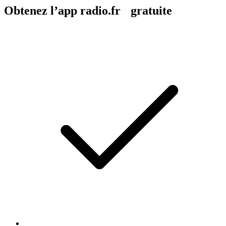
Obtenez l’app radio.fr gratuite