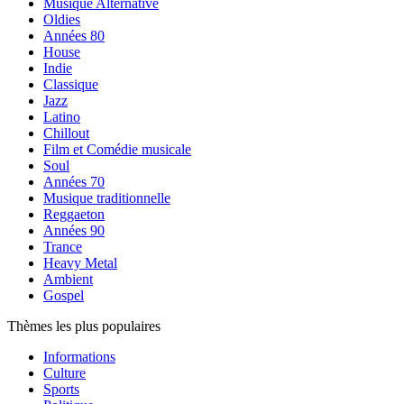
Musique Alternative
Oldies
Années 80
House
Indie
Classique
Jazz
Latino
Chillout
Film et Comédie musicale
Soul
Années 70
Musique traditionnelle
Reggaeton
Années 90
Trance
Heavy Metal
Ambient
Gospel
Thèmes les plus populaires
Informations
Culture
Sports